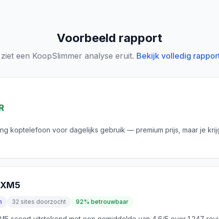
Voorbeeld rapport
 ziet een KoopSlimmer analyse eruit.
Bekijk volledig rappor
R
ing koptelefoon voor dagelijks gebruik — premium prijs, maar je krij
0XM5
n
32 sites doorzocht
92% betrouwbaar
 scoort uitstekend met een gemiddelde van 4.6/5 over 1.247 rev