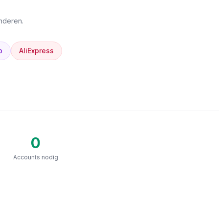
anderen.
p
AliExpress
0
Accounts nodig