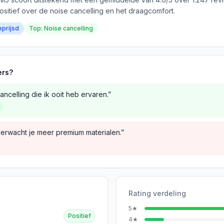
ositief over de noise cancelling en het draagcomfort.
eprijsd
Top: Noise cancelling
ers?
ncelling die ik ooit heb ervaren.”
verwacht je meer premium materialen.”
Rating verdeling
5
★
Positief
4
★