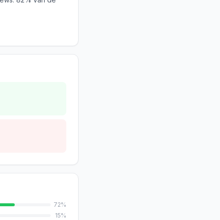
72
%
15
%