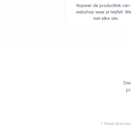
Kopieer de productlink van
webshop waar je twijfelt. We
met elke site.
Sle
pr
↑ Sleep deze knop