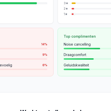
3
★
2
★
1
★
Top complimenten
Noise cancelling
14
%
Draagcomfort
9
%
evoelig
Geluidskwaliteit
6
%