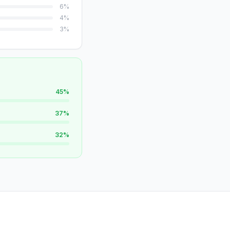
6
%
4
%
3
%
45
%
37
%
32
%