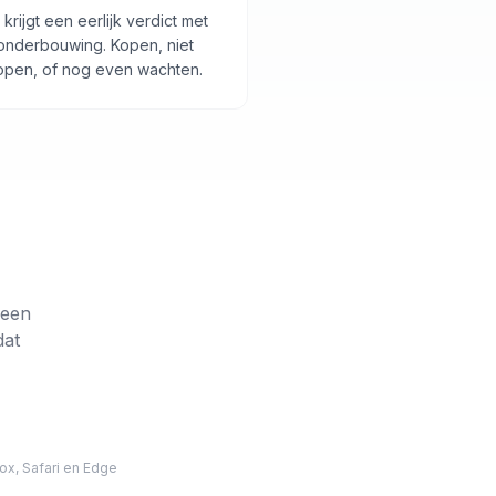
 krijgt een eerlijk verdict met
onderbouwing. Kopen, niet
open, of nog even wachten.
 een
dat
ox, Safari en Edge