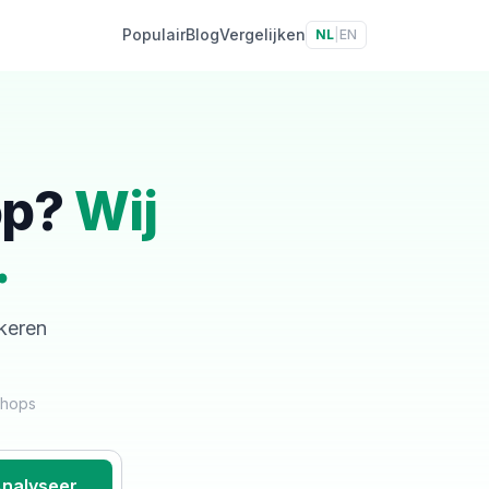
Populair
Blog
Vergelijken
NL
|
EN
op?
Wij
.
skeren
shops
nalyseer