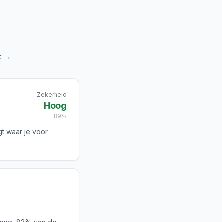
t →
Zekerheid
Hoog
89%
gt waar je voor
iews. 82% van de