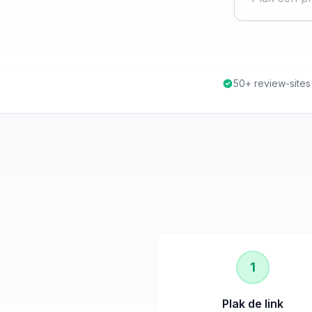
50+ review-site
1
Plak de link