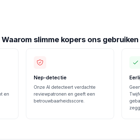
Waarom slimme kopers ons gebruiken
Nep-detectie
Eerl
Onze AI detecteert verdachte
Geen
ot en
reviewpatronen en geeft een
Twij
betrouwbaarheidsscore.
geba
zegg