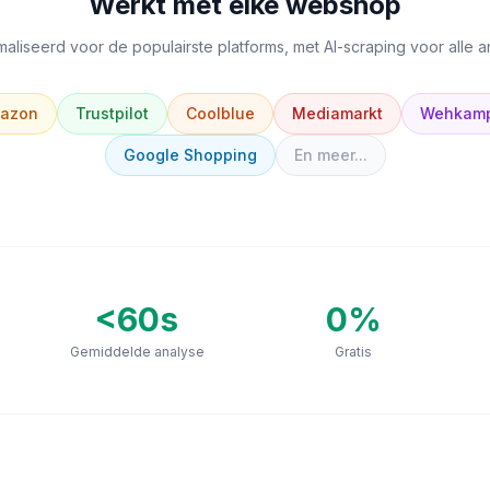
Werkt met elke webshop
aliseerd voor de populairste platforms, met AI-scraping voor alle 
azon
Trustpilot
Coolblue
Mediamarkt
Wehkam
Google Shopping
En meer...
<60s
0
%
Gemiddelde analyse
Gratis