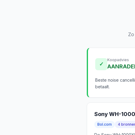
Zo
Koopadvies
✓
AANRADE
Beste noise cancell
betaalt.
Sony WH-100
Bol.com
4 bronne
De Sony WH-1000XM5