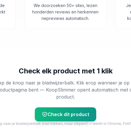
 de
We doorzoeken 50+ sites, lezen
Je
rkt
honderden reviews en herkennen
nepreviews automatisch.
k
Check elk product met 1 klik
ep de knop naar je bladwijzerbalk. Klik erop wanneer je op
oductpagina bent — KoopSlimmer opent automatisch met 
product.
Check dit product
 naar je bladwijzerbalk (niet klikken, maar slepen!) — werkt in Chrome, Firef