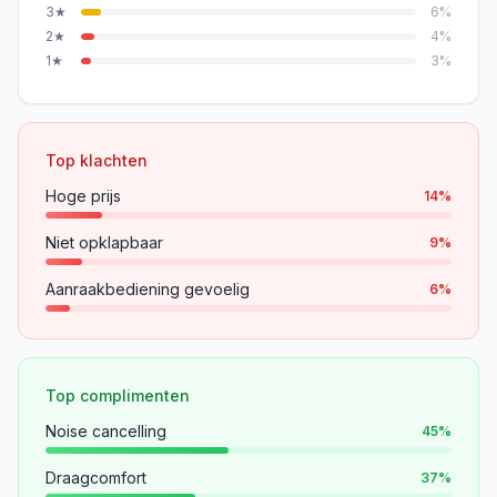
3
★
6
%
2
★
4
%
1
★
3
%
Top klachten
Hoge prijs
14
%
Niet opklapbaar
9
%
Aanraakbediening gevoelig
6
%
Top complimenten
Noise cancelling
45
%
Draagcomfort
37
%