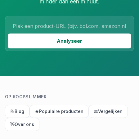
minder dan een minuut.
Product URL
Analyseer
OP KOOPSLIMMER
📝
Blog
🔥
Populaire producten
⚖️
Vergelijken
👋
Over ons