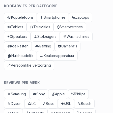
KOOPADVIES PER CATEGORIE
🎧
Koptelefoons
📱
Smartphones
💻
Laptops
📲
Tablets
📺
Televisies
⌚
Smartwatches
🔊
Speakers
🧹
Stofzuigers
🫧
Wasmachines
❄️
Koelkasten
🎮
Gaming
📷
Camera's
🏠
Huishoudelijk
🍳
Keukenapparatuur
🪥
Persoonlijke verzorging
REVIEWS PER MERK
📱
Samsung
🎮
Sony
🍎
Apple
💡
Philips
🌀
Dyson
📺
LG
🎵
Bose
🔊
JBL
🔧
Bosch