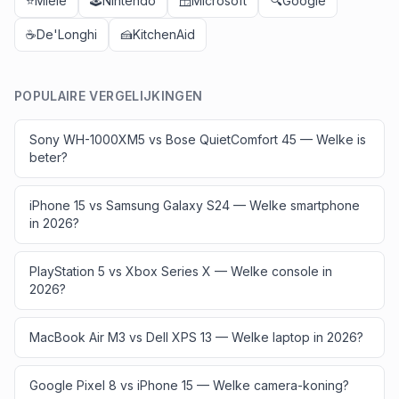
⭐
Miele
🕹️
Nintendo
🪟
Microsoft
🔍
Google
☕
De'Longhi
🍰
KitchenAid
POPULAIRE VERGELIJKINGEN
Sony WH-1000XM5 vs Bose QuietComfort 45 — Welke is
beter?
iPhone 15 vs Samsung Galaxy S24 — Welke smartphone
in 2026?
PlayStation 5 vs Xbox Series X — Welke console in
2026?
MacBook Air M3 vs Dell XPS 13 — Welke laptop in 2026?
Google Pixel 8 vs iPhone 15 — Welke camera-koning?