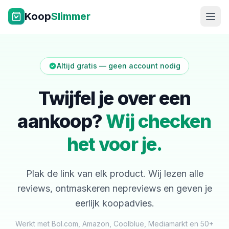
Ga naar inhoud
Koop
Slimmer
Altijd gratis — geen account nodig
Twijfel je over een
aankoop?
Wij checken
NL
|
EN
het voor je.
Plak de link van elk product. Wij lezen alle
reviews, ontmaskeren nepreviews en geven je
eerlijk koopadvies.
Werkt met Bol.com, Amazon, Coolblue, Mediamarkt en 50+