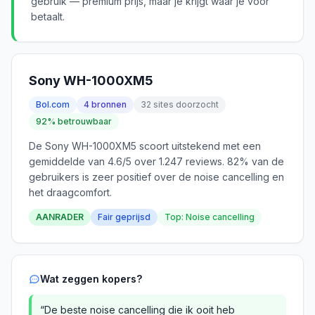
gebruik — premium prijs, maar je krijgt waar je voor
betaalt.
Sony WH-1000XM5
Bol.com
4 bronnen
32 sites doorzocht
92% betrouwbaar
De Sony WH-1000XM5 scoort uitstekend met een
gemiddelde van 4.6/5 over 1.247 reviews. 82% van de
gebruikers is zeer positief over de noise cancelling en
het draagcomfort.
AANRADER
Fair geprijsd
Top: Noise cancelling
Wat zeggen kopers?
“De beste noise cancelling die ik ooit heb