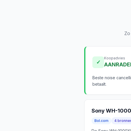
Zo
Koopadvies
✓
AANRADE
Beste noise cancell
betaalt.
Sony WH-100
Bol.com
4 bronne
De Sony WH-1000XM5