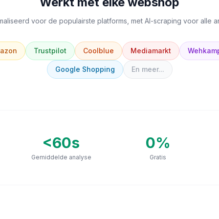
Werkt met elke webshop
aliseerd voor de populairste platforms, met AI-scraping voor alle 
azon
Trustpilot
Coolblue
Mediamarkt
Wehkam
Google Shopping
En meer...
<60s
0
%
Gemiddelde analyse
Gratis