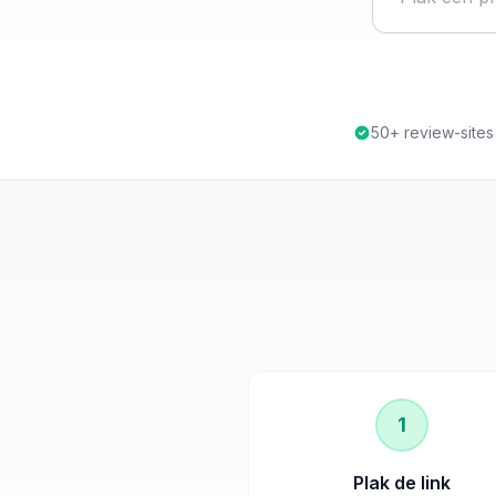
50+ review-site
1
Plak de link