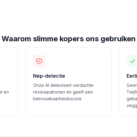
Waarom slimme kopers ons gebruiken
Nep-detectie
Eerl
Onze AI detecteert verdachte
Geen
ot en
reviewpatronen en geeft een
Twij
betrouwbaarheidsscore.
geba
zegg