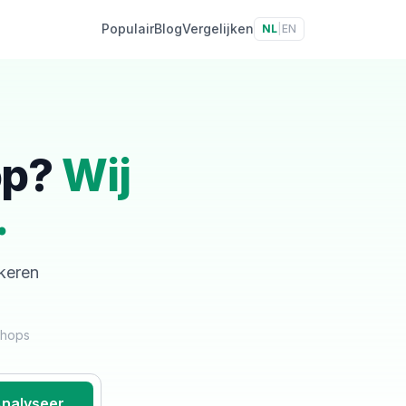
Populair
Blog
Vergelijken
NL
|
EN
op?
Wij
.
skeren
shops
nalyseer