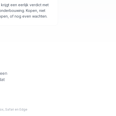
 krijgt een eerlijk verdict met
onderbouwing. Kopen, niet
open, of nog even wachten.
 een
dat
ox, Safari en Edge