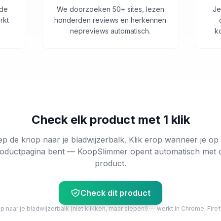
 de
We doorzoeken 50+ sites, lezen
Je
rkt
honderden reviews en herkennen
nepreviews automatisch.
k
Check elk product met 1 klik
ep de knop naar je bladwijzerbalk. Klik erop wanneer je op
oductpagina bent — KoopSlimmer opent automatisch met 
product.
Check dit product
 naar je bladwijzerbalk (niet klikken, maar slepen!) — werkt in Chrome, Firef