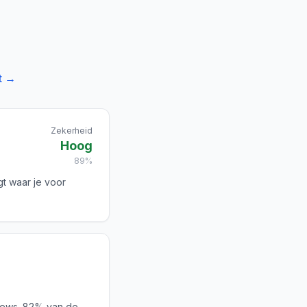
t →
Zekerheid
Hoog
89%
gt waar je voor
iews. 82% van de