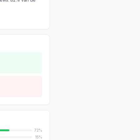
72
%
15
%