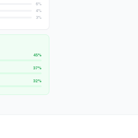
6
%
4
%
3
%
45
%
37
%
32
%