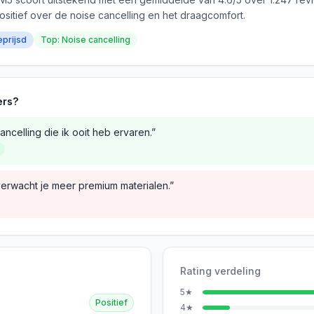
ositief over de noise cancelling en het draagcomfort.
eprijsd
Top: Noise cancelling
ers?
ncelling die ik ooit heb ervaren.”
verwacht je meer premium materialen.”
Rating verdeling
5
★
Positief
4
★