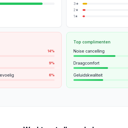
3
★
2
★
1
★
Top complimenten
Noise cancelling
14
%
Draagcomfort
9
%
evoelig
Geluidskwaliteit
6
%