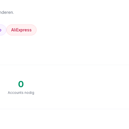
anderen.
p
AliExpress
0
Accounts nodig