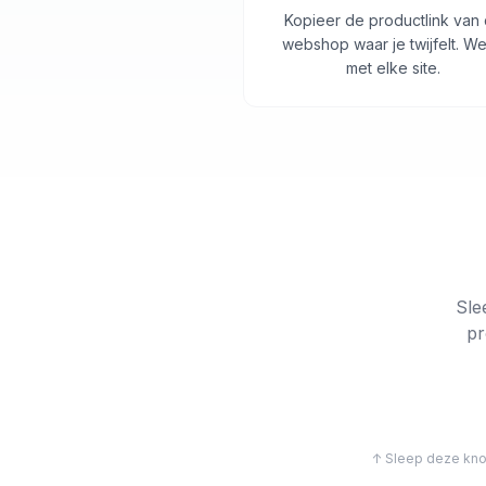
Kopieer de productlink van
webshop waar je twijfelt. We
met elke site.
Sle
pr
↑ Sleep deze knop