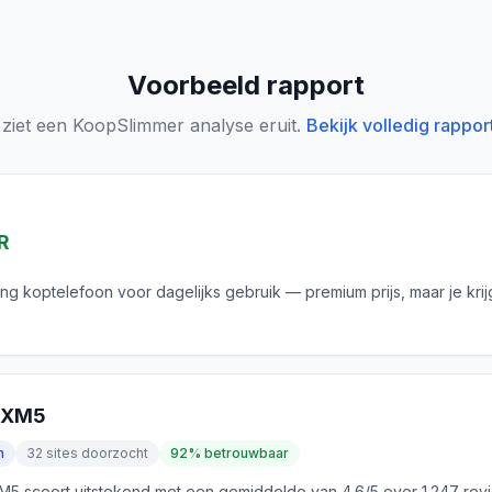
Voorbeeld rapport
 ziet een KoopSlimmer analyse eruit.
Bekijk volledig rappor
R
ing koptelefoon voor dagelijks gebruik — premium prijs, maar je krij
0XM5
n
32 sites doorzocht
92% betrouwbaar
 scoort uitstekend met een gemiddelde van 4.6/5 over 1.247 rev