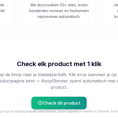
 de
We doorzoeken 50+ sites, lezen
Je
rkt
honderden reviews en herkennen
nepreviews automatisch.
k
Check elk product met 1 klik
ep de knop naar je bladwijzerbalk. Klik erop wanneer je op
oductpagina bent — KoopSlimmer opent automatisch met 
product.
Check dit product
 naar je bladwijzerbalk (niet klikken, maar slepen!) — werkt in Chrome, Firef