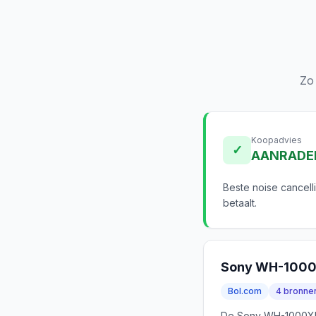
Zo
Koopadvies
✓
AANRADE
Beste noise cancell
betaalt.
Sony WH-100
Bol.com
4 bronne
De Sony WH-1000XM5