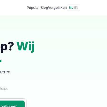
Populair
Blog
Vergelijken
NL
|
EN
op?
Wij
.
skeren
shops
nalyseer