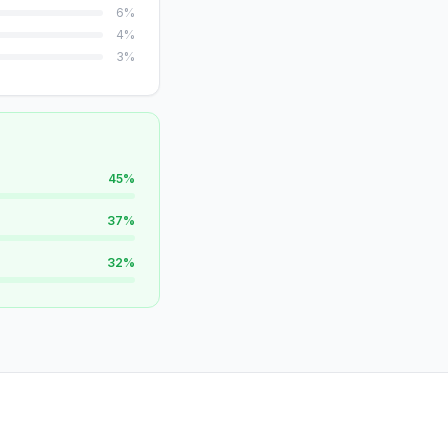
6
%
4
%
3
%
45
%
37
%
32
%