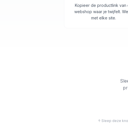
Kopieer de productlink van
webshop waar je twijfelt. We
met elke site.
Sle
pr
↑ Sleep deze knop