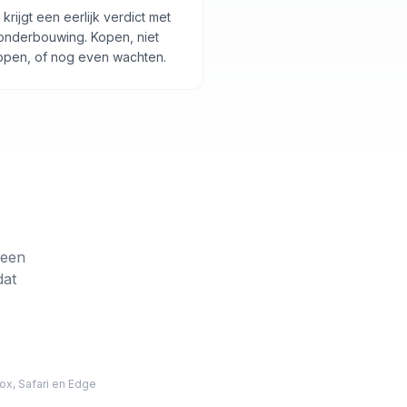
 krijgt een eerlijk verdict met
onderbouwing. Kopen, niet
open, of nog even wachten.
 een
dat
ox, Safari en Edge