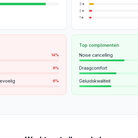
3
★
2
★
1
★
Top complimenten
Noise cancelling
14
%
Draagcomfort
9
%
evoelig
Geluidskwaliteit
6
%