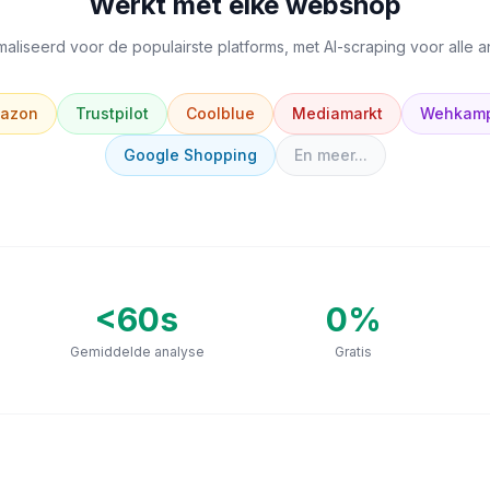
Werkt met elke webshop
aliseerd voor de populairste platforms, met AI-scraping voor alle 
azon
Trustpilot
Coolblue
Mediamarkt
Wehkam
Google Shopping
En meer...
<60s
0
%
Gemiddelde analyse
Gratis