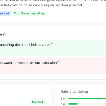
ositief over de noise cancelling en het draagcomfort.
eprijsd
Top: Noise cancelling
ers?
ncelling die ik ooit heb ervaren.”
verwacht je meer premium materialen.”
Rating verdeling
5
★
Positief
4
★