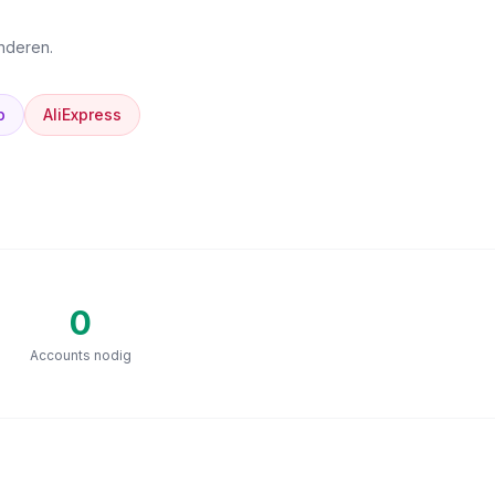
anderen.
p
AliExpress
0
Accounts nodig