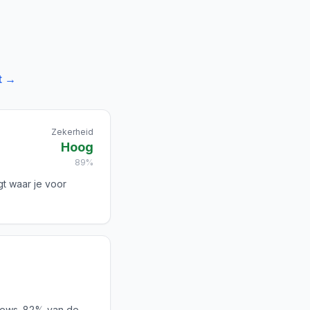
t →
Zekerheid
Hoog
89%
gt waar je voor
iews. 82% van de