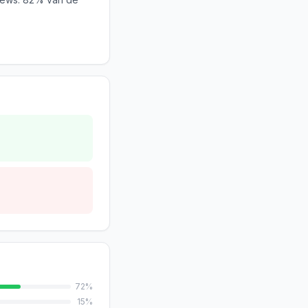
72
%
15
%