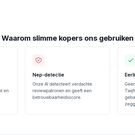
Waarom slimme kopers ons gebruiken
Nep-detectie
Eerl
Onze AI detecteert verdachte
Geen
ot en
reviewpatronen en geeft een
Twij
betrouwbaarheidsscore.
geba
zegg