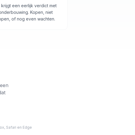
 krijgt een eerlijk verdict met
onderbouwing. Kopen, niet
open, of nog even wachten.
 een
dat
ox, Safari en Edge