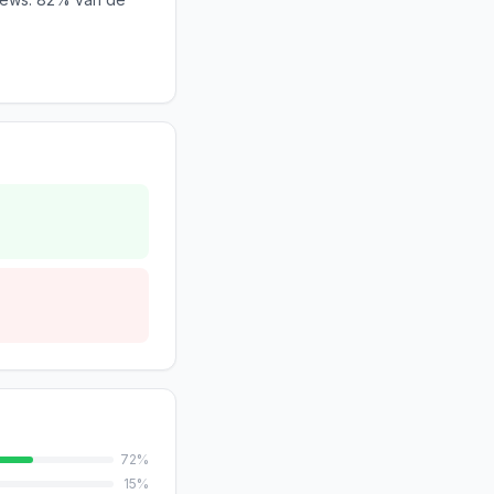
72
%
15
%