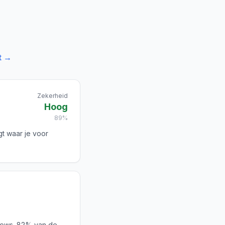
t →
Zekerheid
Hoog
89%
gt waar je voor
iews. 82% van de