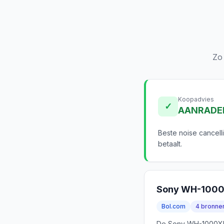
Zo
Koopadvies
✓
AANRADE
Beste noise cancell
betaalt.
Sony WH-100
Bol.com
4 bronne
De Sony WH-1000XM5