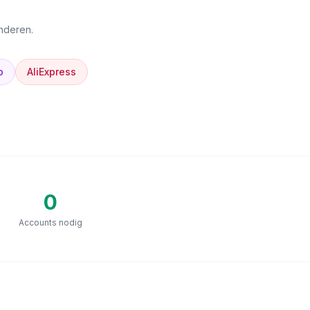
anderen.
p
AliExpress
0
Accounts nodig