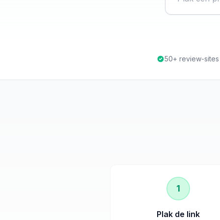
50+ review-site
1
Plak de link