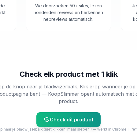
 de
We doorzoeken 50+ sites, lezen
Je
rkt
honderden reviews en herkennen
nepreviews automatisch.
k
Check elk product met 1 klik
ep de knop naar je bladwijzerbalk. Klik erop wanneer je op
oductpagina bent — KoopSlimmer opent automatisch met 
product.
Check dit product
 naar je bladwijzerbalk (niet klikken, maar slepen!) — werkt in Chrome, Firef