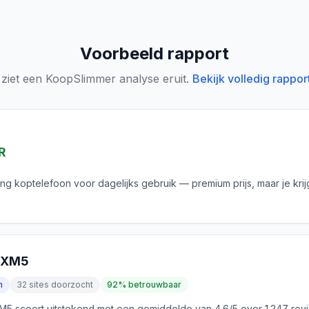
Voorbeeld rapport
 ziet een KoopSlimmer analyse eruit.
Bekijk volledig rappor
R
ing koptelefoon voor dagelijks gebruik — premium prijs, maar je krij
0XM5
n
32 sites doorzocht
92% betrouwbaar
 scoort uitstekend met een gemiddelde van 4.6/5 over 1.247 rev