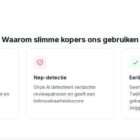
Waarom slimme kopers ons gebruiken
Nep-detectie
Eerl
Onze AI detecteert verdachte
Geen
ot en
reviewpatronen en geeft een
Twij
betrouwbaarheidsscore.
geba
zegg