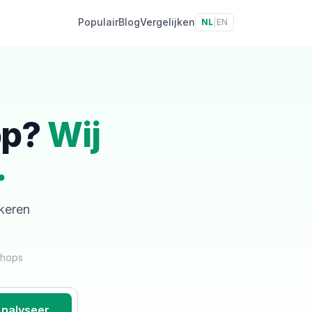
Populair
Blog
Vergelijken
NL
|
EN
op?
Wij
.
skeren
shops
nalyseer