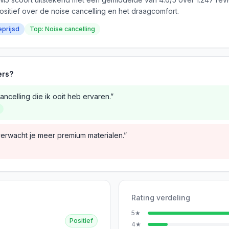
ositief over de noise cancelling en het draagcomfort.
eprijsd
Top: Noise cancelling
ers?
ncelling die ik ooit heb ervaren.”
verwacht je meer premium materialen.”
Rating verdeling
5
★
Positief
4
★