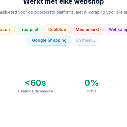
Werkt met elke webshop
aliseerd voor de populairste platforms, met AI-scraping voor alle 
azon
Trustpilot
Coolblue
Mediamarkt
Wehkam
Google Shopping
En meer...
<60s
0
%
Gemiddelde analyse
Gratis