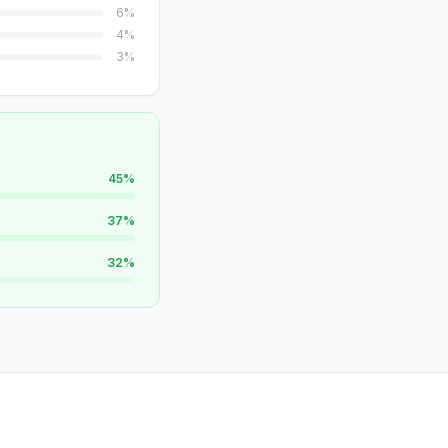
6
%
4
%
3
%
45
%
37
%
32
%