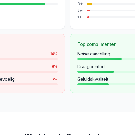
3
★
2
★
1
★
Top complimenten
Noise cancelling
14
%
Draagcomfort
9
%
evoelig
Geluidskwaliteit
6
%