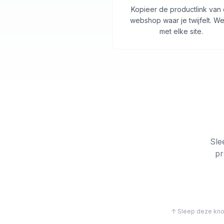
Kopieer de productlink van
webshop waar je twijfelt. We
met elke site.
Sle
pr
↑ Sleep deze knop