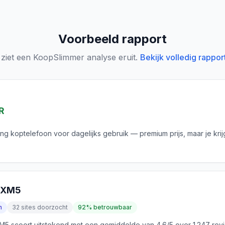
Voorbeeld rapport
 ziet een KoopSlimmer analyse eruit.
Bekijk volledig rappor
R
ing koptelefoon voor dagelijks gebruik — premium prijs, maar je krij
0XM5
n
32 sites doorzocht
92% betrouwbaar
 scoort uitstekend met een gemiddelde van 4.6/5 over 1.247 rev