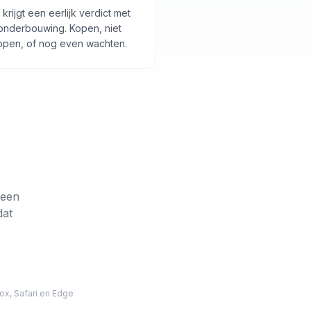
 krijgt een eerlijk verdict met
onderbouwing. Kopen, niet
open, of nog even wachten.
 een
dat
ox, Safari en Edge