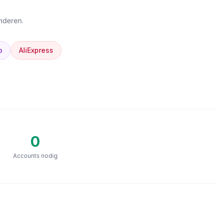
anderen.
p
AliExpress
0
Accounts nodig