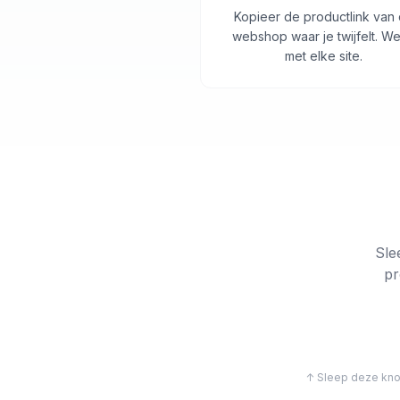
Kopieer de productlink van
webshop waar je twijfelt. We
met elke site.
Sle
pr
↑ Sleep deze knop