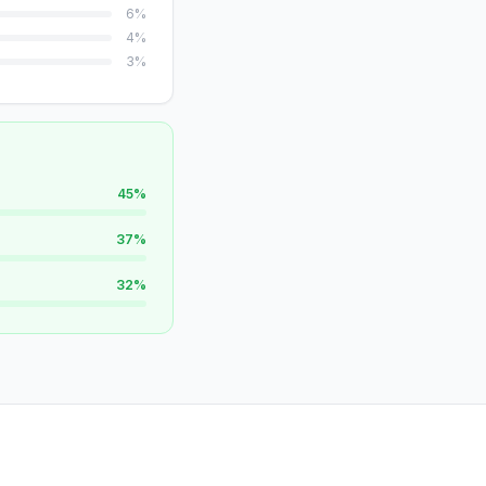
6
%
4
%
3
%
45
%
37
%
32
%