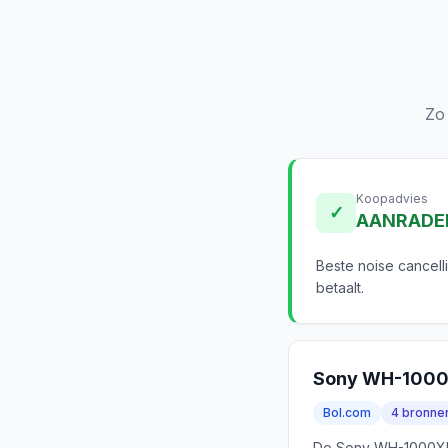
Zo
Koopadvies
✓
AANRADE
Beste noise cancell
betaalt.
Sony WH-100
Bol.com
4 bronne
De Sony WH-1000XM5