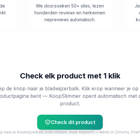
 de
We doorzoeken 50+ sites, lezen
Je
rkt
honderden reviews en herkennen
nepreviews automatisch.
k
Check elk product met 1 klik
ep de knop naar je bladwijzerbalk. Klik erop wanneer je op
oductpagina bent — KoopSlimmer opent automatisch met 
product.
Check dit product
 naar je bladwijzerbalk (niet klikken, maar slepen!) — werkt in Chrome, Firef