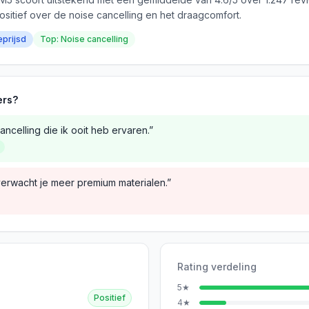
ositief over de noise cancelling en het draagcomfort.
eprijsd
Top: Noise cancelling
ers?
ncelling die ik ooit heb ervaren.”
verwacht je meer premium materialen.”
Rating verdeling
5
★
Positief
4
★