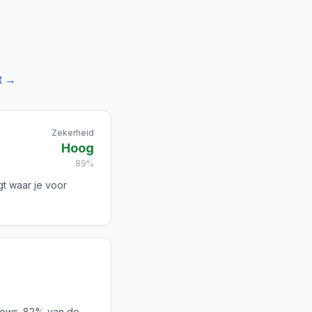
t →
Zekerheid
Hoog
89%
gt waar je voor
iews. 82% van de