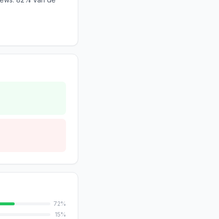
72
%
15
%