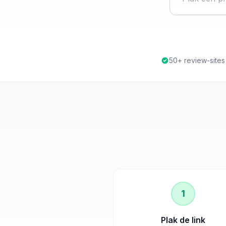
50+ review-site
1
Plak de link