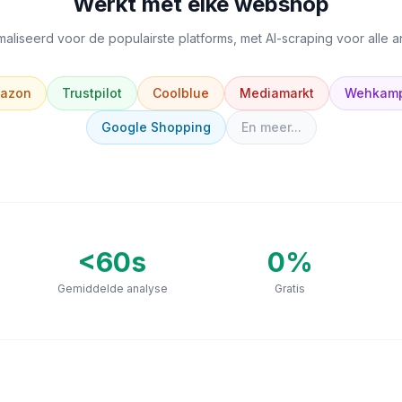
Werkt met elke webshop
aliseerd voor de populairste platforms, met AI-scraping voor alle 
azon
Trustpilot
Coolblue
Mediamarkt
Wehkam
Google Shopping
En meer...
<60s
0
%
Gemiddelde analyse
Gratis