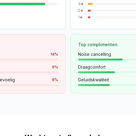
3
★
2
★
1
★
Top complimenten
Noise cancelling
14
%
Draagcomfort
9
%
evoelig
Geluidskwaliteit
6
%