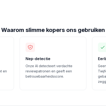
Waarom slimme kopers ons gebruiken
Nep-detectie
Eerl
Onze AI detecteert verdachte
Geen
ot en
reviewpatronen en geeft een
Twij
betrouwbaarheidsscore.
geba
zegg