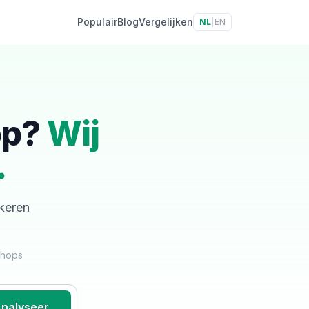
Populair
Blog
Vergelijken
NL
|
EN
op?
Wij
.
skeren
shops
nalyseer