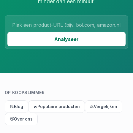
minder dan een minuut.
Product URL
Analyseer
OP KOOPSLIMMER
📝
Blog
🔥
Populaire producten
⚖️
Vergelijken
👋
Over ons