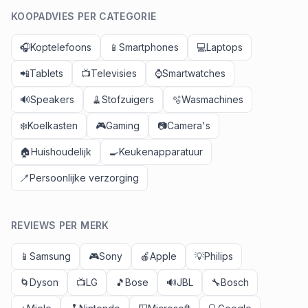
KOOPADVIES PER CATEGORIE
🎧
Koptelefoons
📱
Smartphones
💻
Laptops
📲
Tablets
📺
Televisies
⌚
Smartwatches
🔊
Speakers
🧹
Stofzuigers
🫧
Wasmachines
❄️
Koelkasten
🎮
Gaming
📷
Camera's
🏠
Huishoudelijk
🍳
Keukenapparatuur
🪥
Persoonlijke verzorging
REVIEWS PER MERK
📱
Samsung
🎮
Sony
🍎
Apple
💡
Philips
🌀
Dyson
📺
LG
🎵
Bose
🔊
JBL
🔧
Bosch