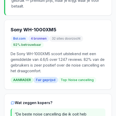
gebruik — premium prijs, maar je krijgt waar je voor
betaalt.
Sony WH-1000XM5
Bol.com
4 bronnen
32 sites doorzocht
92% betrouwbaar
De Sony WH-1000XM5 scoort uitstekend met een
gemiddelde van 4.6/5 over 1.247 reviews. 82% van de
gebruikers is zeer positief over de noise cancelling en
het draagcomfort.
AANRADER
Fair geprijsd
Top: Noise cancelling
Wat zeggen kopers?
“De beste noise cancelling die ik ooit heb