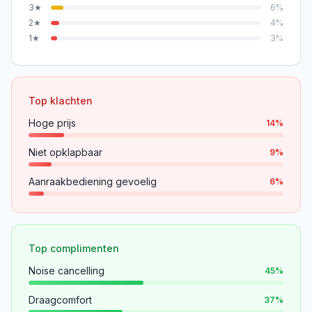
3
★
6
%
2
★
4
%
1
★
3
%
Top klachten
Hoge prijs
14
%
Niet opklapbaar
9
%
Aanraakbediening gevoelig
6
%
Top complimenten
Noise cancelling
45
%
Draagcomfort
37
%