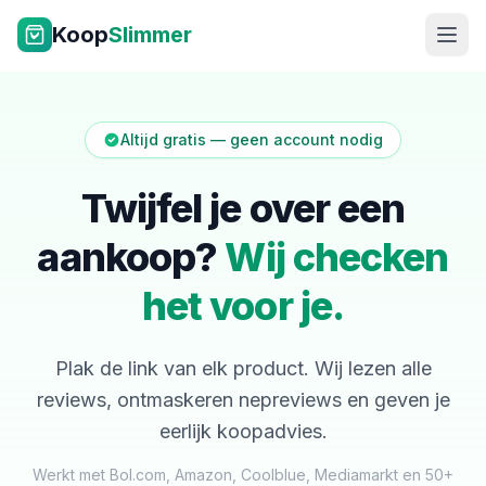
Ga naar inhoud
Koop
Slimmer
Altijd gratis — geen account nodig
Twijfel je over een
aankoop?
Wij checken
NL
|
EN
het voor je.
Plak de link van elk product. Wij lezen alle
reviews, ontmaskeren nepreviews en geven je
eerlijk koopadvies.
Werkt met Bol.com, Amazon, Coolblue, Mediamarkt en 50+