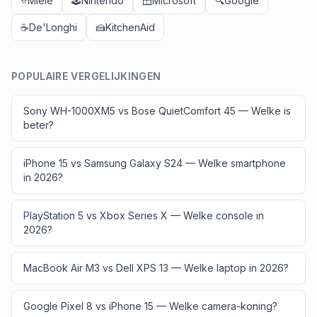
⭐
Miele
🕹️
Nintendo
🪟
Microsoft
🔍
Google
☕
De'Longhi
🍰
KitchenAid
POPULAIRE VERGELIJKINGEN
Sony WH-1000XM5 vs Bose QuietComfort 45 — Welke is
beter?
iPhone 15 vs Samsung Galaxy S24 — Welke smartphone
in 2026?
PlayStation 5 vs Xbox Series X — Welke console in
2026?
MacBook Air M3 vs Dell XPS 13 — Welke laptop in 2026?
Google Pixel 8 vs iPhone 15 — Welke camera-koning?