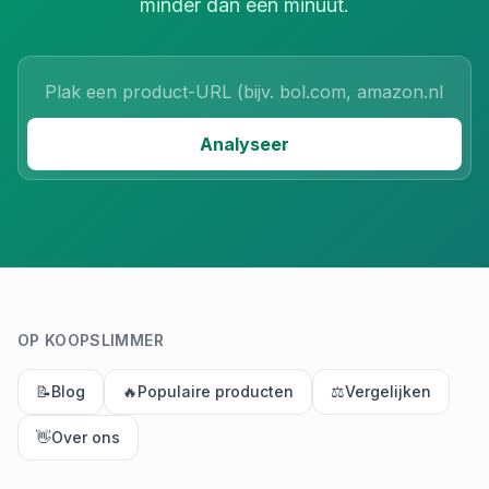
minder dan een minuut.
Product URL
Analyseer
OP KOOPSLIMMER
📝
Blog
🔥
Populaire producten
⚖️
Vergelijken
👋
Over ons