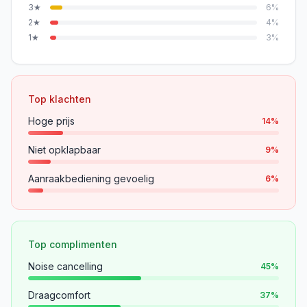
3
★
6
%
2
★
4
%
1
★
3
%
Top klachten
Hoge prijs
14
%
Niet opklapbaar
9
%
Aanraakbediening gevoelig
6
%
Top complimenten
Noise cancelling
45
%
Draagcomfort
37
%