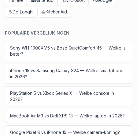
⭐
Miele
🕹️
Nintendo
🪟
Microsoft
🔍
Google
☕
De'Longhi
🍰
KitchenAid
POPULAIRE VERGELIJKINGEN
Sony WH-1000XM5 vs Bose QuietComfort 45 — Welke is
beter?
iPhone 15 vs Samsung Galaxy S24 — Welke smartphone
in 2026?
PlayStation 5 vs Xbox Series X — Welke console in
2026?
MacBook Air M3 vs Dell XPS 13 — Welke laptop in 2026?
Google Pixel 8 vs iPhone 15 — Welke camera-koning?