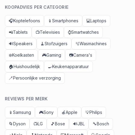
KOOPADVIES PER CATEGORIE
🎧
Koptelefoons
📱
Smartphones
💻
Laptops
📲
Tablets
📺
Televisies
⌚
Smartwatches
🔊
Speakers
🧹
Stofzuigers
🫧
Wasmachines
❄️
Koelkasten
🎮
Gaming
📷
Camera's
🏠
Huishoudelijk
🍳
Keukenapparatuur
🪥
Persoonlijke verzorging
REVIEWS PER MERK
📱
Samsung
🎮
Sony
🍎
Apple
💡
Philips
🌀
Dyson
📺
LG
🎵
Bose
🔊
JBL
🔧
Bosch