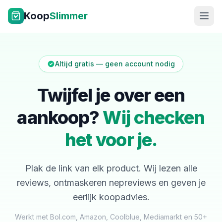
Ga naar inhoud
Koop
Slimmer
Altijd gratis — geen account nodig
Twijfel je over een
aankoop?
Wij checken
NL
|
EN
het voor je.
Plak de link van elk product. Wij lezen alle
reviews, ontmaskeren nepreviews en geven je
eerlijk koopadvies.
Werkt met Bol.com, Amazon, Coolblue, Mediamarkt en 50+