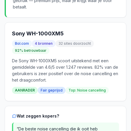
gebruik — premium prijs, maar je krijgt waar je voor
betaalt.
Sony WH-1000XM5
Bol.com
4 bronnen
32 sites doorzocht
92% betrouwbaar
De Sony WH-1000XM5 scoort uitstekend met een
gemiddelde van 4.6/5 over 1.247 reviews. 82% van de
gebruikers is zeer positief over de noise cancelling en
het draagcomfort.
AANRADER
Fair geprijsd
Top: Noise cancelling
Wat zeggen kopers?
“De beste noise cancelling die ik ooit heb