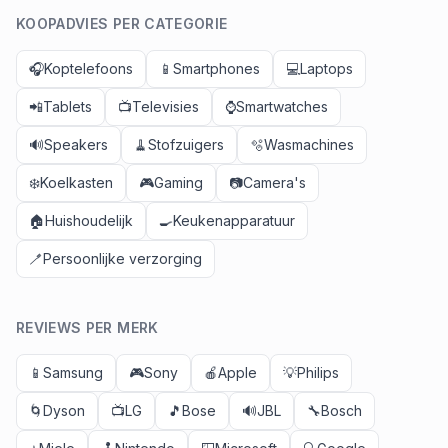
KOOPADVIES PER CATEGORIE
🎧
Koptelefoons
📱
Smartphones
💻
Laptops
📲
Tablets
📺
Televisies
⌚
Smartwatches
🔊
Speakers
🧹
Stofzuigers
🫧
Wasmachines
❄️
Koelkasten
🎮
Gaming
📷
Camera's
🏠
Huishoudelijk
🍳
Keukenapparatuur
🪥
Persoonlijke verzorging
REVIEWS PER MERK
📱
Samsung
🎮
Sony
🍎
Apple
💡
Philips
🌀
Dyson
📺
LG
🎵
Bose
🔊
JBL
🔧
Bosch