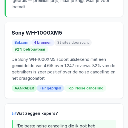
gebruik — premium prijs, maar je krijgt waar je voor
betaalt.
Sony WH-1000XM5
Bol.com
4 bronnen
32 sites doorzocht
92% betrouwbaar
De Sony WH-1000XM5 scoort uitstekend met een
gemiddelde van 4.6/5 over 1.247 reviews. 82% van de
gebruikers is zeer positief over de noise cancelling en
het draagcomfort.
AANRADER
Fair geprijsd
Top: Noise cancelling
Wat zeggen kopers?
“De beste noise cancelling die ik ooit heb