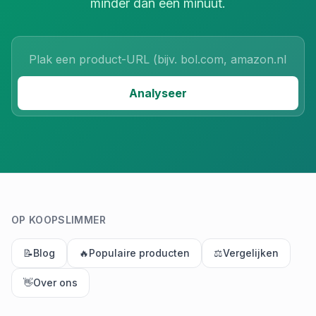
minder dan een minuut.
Product URL
Analyseer
OP KOOPSLIMMER
📝
Blog
🔥
Populaire producten
⚖️
Vergelijken
👋
Over ons