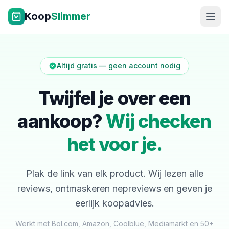
Ga naar inhoud
Koop
Slimmer
Altijd gratis — geen account nodig
Twijfel je over een
aankoop?
Wij checken
NL
|
EN
het voor je.
Plak de link van elk product. Wij lezen alle
reviews, ontmaskeren nepreviews en geven je
eerlijk koopadvies.
Werkt met Bol.com, Amazon, Coolblue, Mediamarkt en 50+