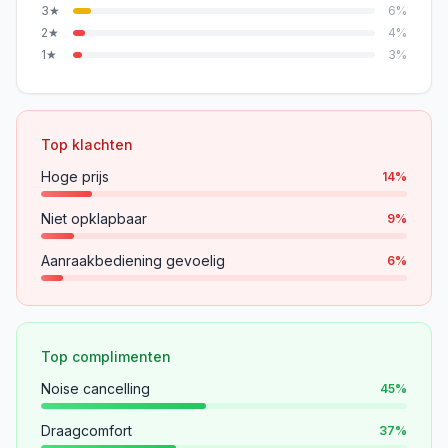
3
★
6
%
2
★
4
%
1
★
3
%
Top klachten
Hoge prijs
14
%
Niet opklapbaar
9
%
Aanraakbediening gevoelig
6
%
Top complimenten
Noise cancelling
45
%
Draagcomfort
37
%