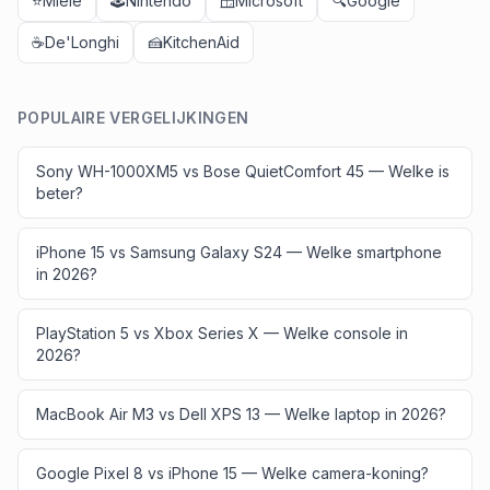
⭐
Miele
🕹️
Nintendo
🪟
Microsoft
🔍
Google
☕
De'Longhi
🍰
KitchenAid
POPULAIRE VERGELIJKINGEN
Sony WH-1000XM5 vs Bose QuietComfort 45 — Welke is
beter?
iPhone 15 vs Samsung Galaxy S24 — Welke smartphone
in 2026?
PlayStation 5 vs Xbox Series X — Welke console in
2026?
MacBook Air M3 vs Dell XPS 13 — Welke laptop in 2026?
Google Pixel 8 vs iPhone 15 — Welke camera-koning?