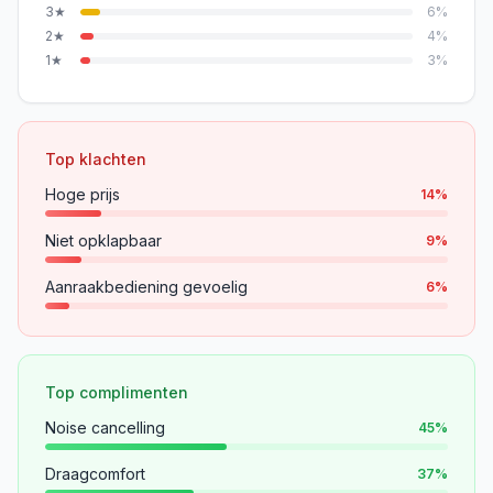
3
★
6
%
2
★
4
%
1
★
3
%
Top klachten
Hoge prijs
14
%
Niet opklapbaar
9
%
Aanraakbediening gevoelig
6
%
Top complimenten
Noise cancelling
45
%
Draagcomfort
37
%