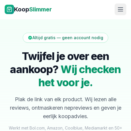
Ga naar inhoud
Koop
Slimmer
Altijd gratis — geen account nodig
Twijfel je over een
aankoop?
Wij checken
NL
|
EN
het voor je.
Plak de link van elk product. Wij lezen alle
reviews, ontmaskeren nepreviews en geven je
eerlijk koopadvies.
Werkt met Bol.com, Amazon, Coolblue, Mediamarkt en 50+