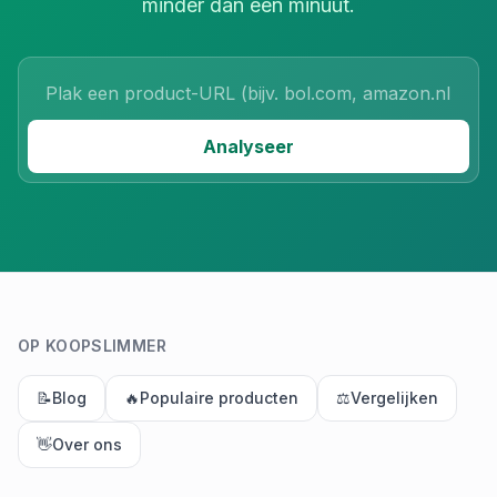
minder dan een minuut.
Product URL
Analyseer
OP KOOPSLIMMER
📝
Blog
🔥
Populaire producten
⚖️
Vergelijken
👋
Over ons