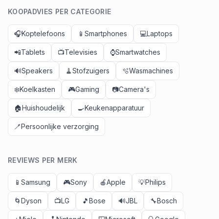
KOOPADVIES PER CATEGORIE
🎧
Koptelefoons
📱
Smartphones
💻
Laptops
📲
Tablets
📺
Televisies
⌚
Smartwatches
🔊
Speakers
🧹
Stofzuigers
🫧
Wasmachines
❄️
Koelkasten
🎮
Gaming
📷
Camera's
🏠
Huishoudelijk
🍳
Keukenapparatuur
🪥
Persoonlijke verzorging
REVIEWS PER MERK
📱
Samsung
🎮
Sony
🍎
Apple
💡
Philips
🌀
Dyson
📺
LG
🎵
Bose
🔊
JBL
🔧
Bosch