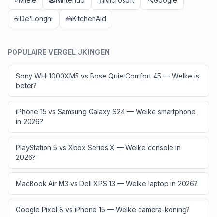
⭐
Miele
🕹️
Nintendo
🪟
Microsoft
🔍
Google
☕
De'Longhi
🍰
KitchenAid
POPULAIRE VERGELIJKINGEN
Sony WH-1000XM5 vs Bose QuietComfort 45 — Welke is
beter?
iPhone 15 vs Samsung Galaxy S24 — Welke smartphone
in 2026?
PlayStation 5 vs Xbox Series X — Welke console in
2026?
MacBook Air M3 vs Dell XPS 13 — Welke laptop in 2026?
Google Pixel 8 vs iPhone 15 — Welke camera-koning?