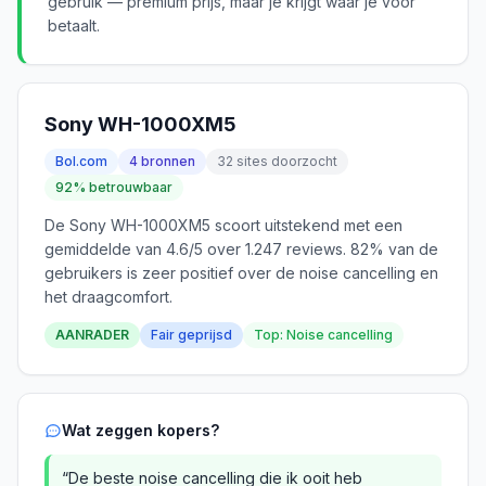
gebruik — premium prijs, maar je krijgt waar je voor
betaalt.
Sony WH-1000XM5
Bol.com
4 bronnen
32 sites doorzocht
92% betrouwbaar
De Sony WH-1000XM5 scoort uitstekend met een
gemiddelde van 4.6/5 over 1.247 reviews. 82% van de
gebruikers is zeer positief over de noise cancelling en
het draagcomfort.
AANRADER
Fair geprijsd
Top: Noise cancelling
Wat zeggen kopers?
“De beste noise cancelling die ik ooit heb