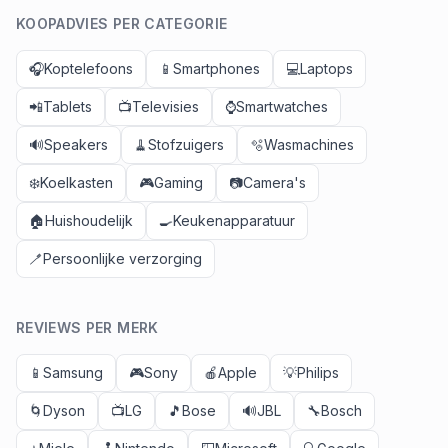
KOOPADVIES PER CATEGORIE
🎧
Koptelefoons
📱
Smartphones
💻
Laptops
📲
Tablets
📺
Televisies
⌚
Smartwatches
🔊
Speakers
🧹
Stofzuigers
🫧
Wasmachines
❄️
Koelkasten
🎮
Gaming
📷
Camera's
🏠
Huishoudelijk
🍳
Keukenapparatuur
🪥
Persoonlijke verzorging
REVIEWS PER MERK
📱
Samsung
🎮
Sony
🍎
Apple
💡
Philips
🌀
Dyson
📺
LG
🎵
Bose
🔊
JBL
🔧
Bosch