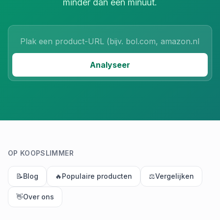
minder dan een minuut.
Product URL
Analyseer
OP KOOPSLIMMER
📝
Blog
🔥
Populaire producten
⚖️
Vergelijken
👋
Over ons