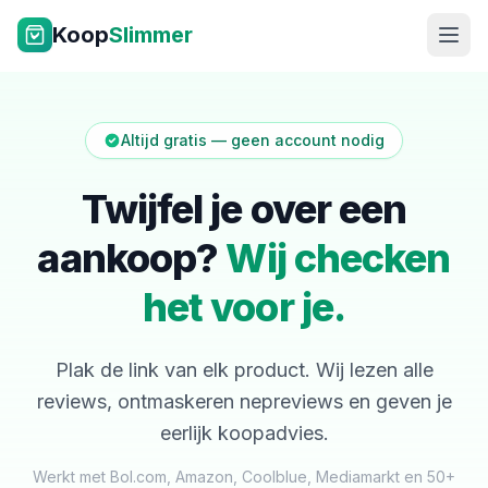
Ga naar inhoud
Koop
Slimmer
Altijd gratis — geen account nodig
Twijfel je over een
aankoop?
Wij checken
NL
|
EN
het voor je.
Plak de link van elk product. Wij lezen alle
reviews, ontmaskeren nepreviews en geven je
eerlijk koopadvies.
Werkt met Bol.com, Amazon, Coolblue, Mediamarkt en 50+