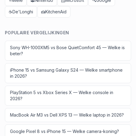
⭐
Miele
🕹️
Nintendo
🪟
Microsoft
🔍
Google
☕
De'Longhi
🍰
KitchenAid
POPULAIRE VERGELIJKINGEN
Sony WH-1000XM5 vs Bose QuietComfort 45 — Welke is
beter?
iPhone 15 vs Samsung Galaxy S24 — Welke smartphone
in 2026?
PlayStation 5 vs Xbox Series X — Welke console in
2026?
MacBook Air M3 vs Dell XPS 13 — Welke laptop in 2026?
Google Pixel 8 vs iPhone 15 — Welke camera-koning?