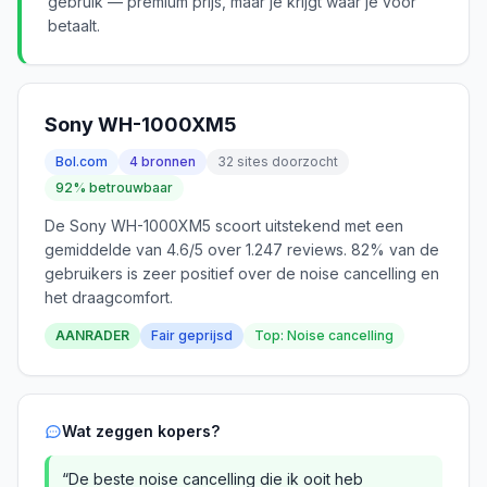
gebruik — premium prijs, maar je krijgt waar je voor
betaalt.
Sony WH-1000XM5
Bol.com
4 bronnen
32 sites doorzocht
92% betrouwbaar
De Sony WH-1000XM5 scoort uitstekend met een
gemiddelde van 4.6/5 over 1.247 reviews. 82% van de
gebruikers is zeer positief over de noise cancelling en
het draagcomfort.
AANRADER
Fair geprijsd
Top: Noise cancelling
Wat zeggen kopers?
“De beste noise cancelling die ik ooit heb