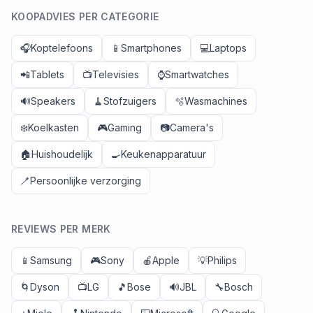
KOOPADVIES PER CATEGORIE
🎧
Koptelefoons
📱
Smartphones
💻
Laptops
📲
Tablets
📺
Televisies
⌚
Smartwatches
🔊
Speakers
🧹
Stofzuigers
🫧
Wasmachines
❄️
Koelkasten
🎮
Gaming
📷
Camera's
🏠
Huishoudelijk
🍳
Keukenapparatuur
🪥
Persoonlijke verzorging
REVIEWS PER MERK
📱
Samsung
🎮
Sony
🍎
Apple
💡
Philips
🌀
Dyson
📺
LG
🎵
Bose
🔊
JBL
🔧
Bosch