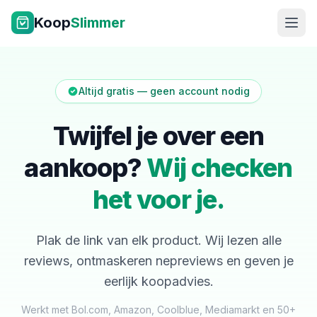
Ga naar inhoud
Koop
Slimmer
Altijd gratis — geen account nodig
Twijfel je over een
aankoop?
Wij checken
NL
|
EN
het voor je.
Plak de link van elk product. Wij lezen alle
reviews, ontmaskeren nepreviews en geven je
eerlijk koopadvies.
Werkt met Bol.com, Amazon, Coolblue, Mediamarkt en 50+