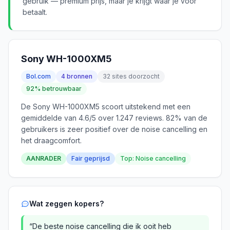
gebruik — premium prijs, maar je krijgt waar je voor
betaalt.
Sony WH-1000XM5
Bol.com
4 bronnen
32 sites doorzocht
92% betrouwbaar
De Sony WH-1000XM5 scoort uitstekend met een
gemiddelde van 4.6/5 over 1.247 reviews. 82% van de
gebruikers is zeer positief over de noise cancelling en
het draagcomfort.
AANRADER
Fair geprijsd
Top: Noise cancelling
Wat zeggen kopers?
“De beste noise cancelling die ik ooit heb