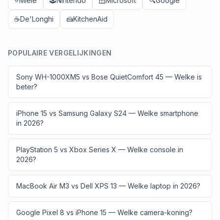
⭐
Miele
🕹️
Nintendo
🪟
Microsoft
🔍
Google
☕
De'Longhi
🍰
KitchenAid
POPULAIRE VERGELIJKINGEN
Sony WH-1000XM5 vs Bose QuietComfort 45 — Welke is
beter?
iPhone 15 vs Samsung Galaxy S24 — Welke smartphone
in 2026?
PlayStation 5 vs Xbox Series X — Welke console in
2026?
MacBook Air M3 vs Dell XPS 13 — Welke laptop in 2026?
Google Pixel 8 vs iPhone 15 — Welke camera-koning?