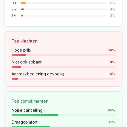
3
★
6
%
2
★
4
%
1
★
3
%
Top klachten
Hoge prijs
14
%
Niet opklapbaar
9
%
Aanraakbediening gevoelig
6
%
Top complimenten
Noise cancelling
45
%
Draagcomfort
37
%