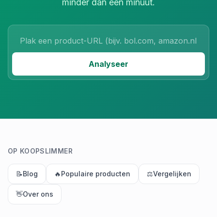
minder dan een minuut.
Product URL
Analyseer
OP KOOPSLIMMER
📝
Blog
🔥
Populaire producten
⚖️
Vergelijken
👋
Over ons