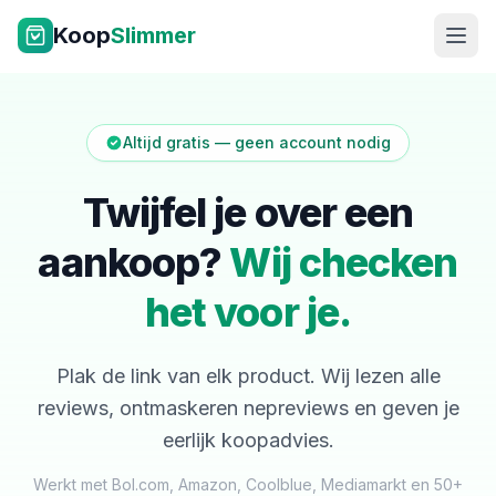
Ga naar inhoud
Koop
Slimmer
Altijd gratis — geen account nodig
Twijfel je over een
aankoop?
Wij checken
NL
|
EN
het voor je.
Plak de link van elk product. Wij lezen alle
reviews, ontmaskeren nepreviews en geven je
eerlijk koopadvies.
Werkt met Bol.com, Amazon, Coolblue, Mediamarkt en 50+