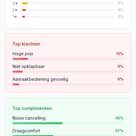
3
★
6
%
2
★
4
%
1
★
3
%
Top klachten
Hoge prijs
14
%
Niet opklapbaar
9
%
Aanraakbediening gevoelig
6
%
Top complimenten
Noise cancelling
45
%
Draagcomfort
37
%