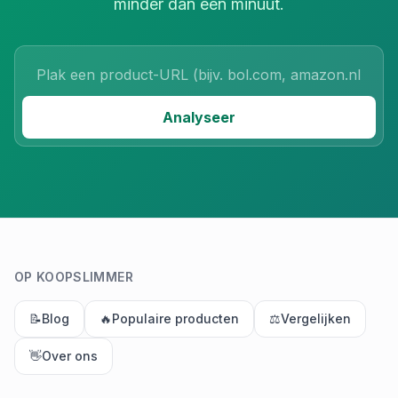
minder dan een minuut.
Product URL
Analyseer
OP KOOPSLIMMER
📝
Blog
🔥
Populaire producten
⚖️
Vergelijken
👋
Over ons