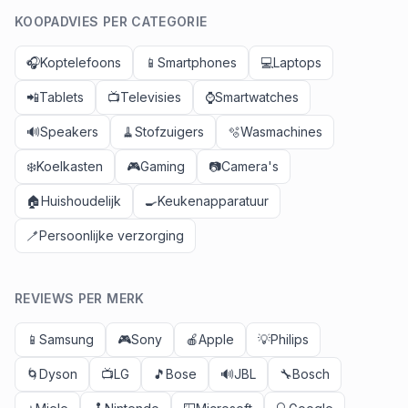
KOOPADVIES PER CATEGORIE
🎧
Koptelefoons
📱
Smartphones
💻
Laptops
📲
Tablets
📺
Televisies
⌚
Smartwatches
🔊
Speakers
🧹
Stofzuigers
🫧
Wasmachines
❄️
Koelkasten
🎮
Gaming
📷
Camera's
🏠
Huishoudelijk
🍳
Keukenapparatuur
🪥
Persoonlijke verzorging
REVIEWS PER MERK
📱
Samsung
🎮
Sony
🍎
Apple
💡
Philips
🌀
Dyson
📺
LG
🎵
Bose
🔊
JBL
🔧
Bosch