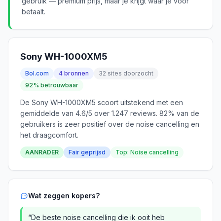
gebruik — premium prijs, maar je krijgt waar je voor
betaalt.
Sony WH-1000XM5
Bol.com
4 bronnen
32 sites doorzocht
92% betrouwbaar
De Sony WH-1000XM5 scoort uitstekend met een
gemiddelde van 4.6/5 over 1.247 reviews. 82% van de
gebruikers is zeer positief over de noise cancelling en
het draagcomfort.
AANRADER
Fair geprijsd
Top: Noise cancelling
Wat zeggen kopers?
“De beste noise cancelling die ik ooit heb