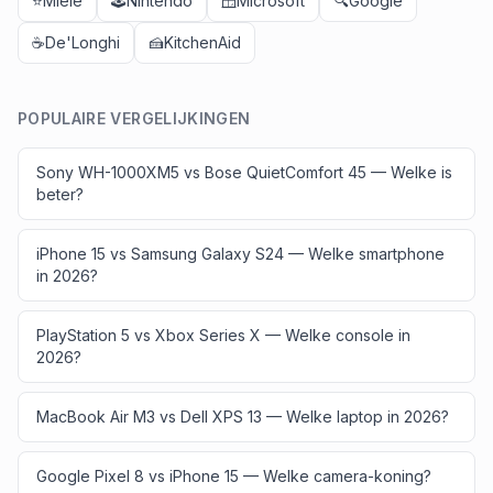
⭐
Miele
🕹️
Nintendo
🪟
Microsoft
🔍
Google
☕
De'Longhi
🍰
KitchenAid
POPULAIRE VERGELIJKINGEN
Sony WH-1000XM5 vs Bose QuietComfort 45 — Welke is
beter?
iPhone 15 vs Samsung Galaxy S24 — Welke smartphone
in 2026?
PlayStation 5 vs Xbox Series X — Welke console in
2026?
MacBook Air M3 vs Dell XPS 13 — Welke laptop in 2026?
Google Pixel 8 vs iPhone 15 — Welke camera-koning?