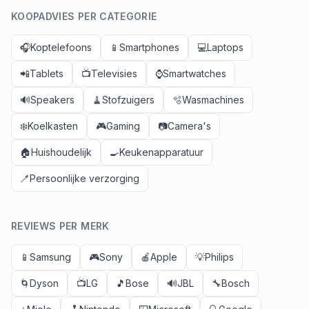
KOOPADVIES PER CATEGORIE
🎧
Koptelefoons
📱
Smartphones
💻
Laptops
📲
Tablets
📺
Televisies
⌚
Smartwatches
🔊
Speakers
🧹
Stofzuigers
🫧
Wasmachines
❄️
Koelkasten
🎮
Gaming
📷
Camera's
🏠
Huishoudelijk
🍳
Keukenapparatuur
🪥
Persoonlijke verzorging
REVIEWS PER MERK
📱
Samsung
🎮
Sony
🍎
Apple
💡
Philips
🌀
Dyson
📺
LG
🎵
Bose
🔊
JBL
🔧
Bosch