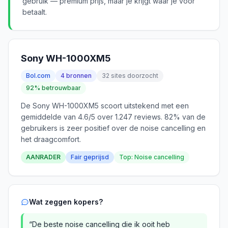
gebruik — premium prijs, maar je krijgt waar je voor
betaalt.
Sony WH-1000XM5
Bol.com
4 bronnen
32 sites doorzocht
92% betrouwbaar
De Sony WH-1000XM5 scoort uitstekend met een
gemiddelde van 4.6/5 over 1.247 reviews. 82% van de
gebruikers is zeer positief over de noise cancelling en
het draagcomfort.
AANRADER
Fair geprijsd
Top: Noise cancelling
Wat zeggen kopers?
“De beste noise cancelling die ik ooit heb