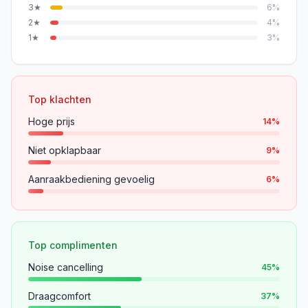
3
★
6
%
2
★
4
%
1
★
3
%
Top klachten
Hoge prijs
14
%
Niet opklapbaar
9
%
Aanraakbediening gevoelig
6
%
Top complimenten
Noise cancelling
45
%
Draagcomfort
37
%