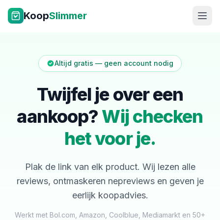
Ga naar inhoud
Koop
Slimmer
Altijd gratis — geen account nodig
Twijfel je over een
aankoop?
Wij checken
NL
|
EN
het voor je.
Plak de link van elk product. Wij lezen alle
reviews, ontmaskeren nepreviews en geven je
eerlijk koopadvies.
Werkt met Bol.com, Amazon, Coolblue, Mediamarkt en 50+