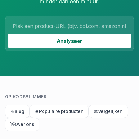
minder dan een minuut.
Product URL
Analyseer
OP KOOPSLIMMER
📝
Blog
🔥
Populaire producten
⚖️
Vergelijken
👋
Over ons