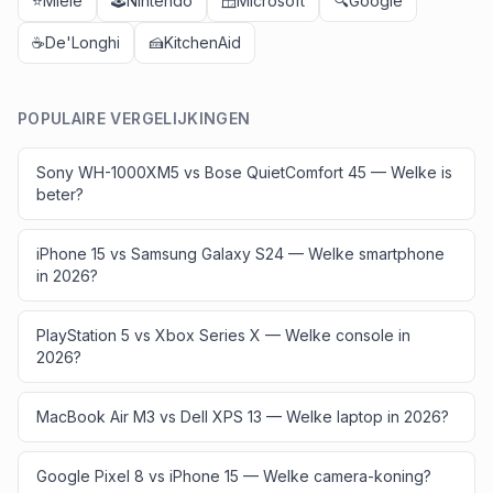
⭐
Miele
🕹️
Nintendo
🪟
Microsoft
🔍
Google
☕
De'Longhi
🍰
KitchenAid
POPULAIRE VERGELIJKINGEN
Sony WH-1000XM5 vs Bose QuietComfort 45 — Welke is
beter?
iPhone 15 vs Samsung Galaxy S24 — Welke smartphone
in 2026?
PlayStation 5 vs Xbox Series X — Welke console in
2026?
MacBook Air M3 vs Dell XPS 13 — Welke laptop in 2026?
Google Pixel 8 vs iPhone 15 — Welke camera-koning?