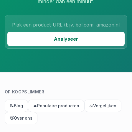
minder dan een minuut.
Product URL
Analyseer
OP KOOPSLIMMER
📝
Blog
🔥
Populaire producten
⚖️
Vergelijken
👋
Over ons