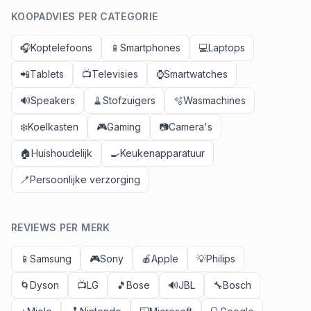
KOOPADVIES PER CATEGORIE
🎧
Koptelefoons
📱
Smartphones
💻
Laptops
📲
Tablets
📺
Televisies
⌚
Smartwatches
🔊
Speakers
🧹
Stofzuigers
🫧
Wasmachines
❄️
Koelkasten
🎮
Gaming
📷
Camera's
🏠
Huishoudelijk
🍳
Keukenapparatuur
🪥
Persoonlijke verzorging
REVIEWS PER MERK
📱
Samsung
🎮
Sony
🍎
Apple
💡
Philips
🌀
Dyson
📺
LG
🎵
Bose
🔊
JBL
🔧
Bosch