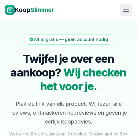
Ga naar inhoud
Koop
Slimmer
Altijd gratis — geen account nodig
Twijfel je over een
aankoop?
Wij checken
NL
|
EN
het voor je.
Plak de link van elk product. Wij lezen alle
reviews, ontmaskeren nepreviews en geven je
eerlijk koopadvies.
Werkt met Bol.com, Amazon, Coolblue, Mediamarkt en 50+