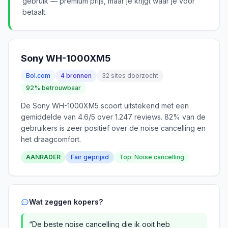
gebruik — premium prijs, maar je krijgt waar je voor
betaalt.
Sony WH-1000XM5
Bol.com
4 bronnen
32 sites doorzocht
92% betrouwbaar
De Sony WH-1000XM5 scoort uitstekend met een
gemiddelde van 4.6/5 over 1.247 reviews. 82% van de
gebruikers is zeer positief over de noise cancelling en
het draagcomfort.
AANRADER
Fair geprijsd
Top: Noise cancelling
Wat zeggen kopers?
“De beste noise cancelling die ik ooit heb