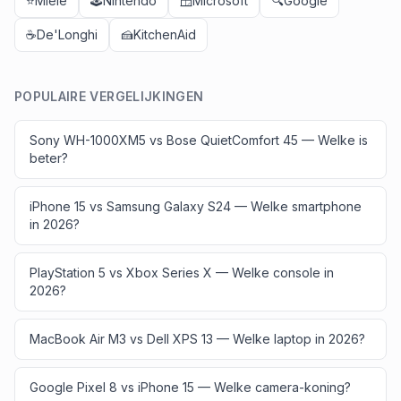
⭐
Miele
🕹️
Nintendo
🪟
Microsoft
🔍
Google
☕
De'Longhi
🍰
KitchenAid
POPULAIRE VERGELIJKINGEN
Sony WH-1000XM5 vs Bose QuietComfort 45 — Welke is
beter?
iPhone 15 vs Samsung Galaxy S24 — Welke smartphone
in 2026?
PlayStation 5 vs Xbox Series X — Welke console in
2026?
MacBook Air M3 vs Dell XPS 13 — Welke laptop in 2026?
Google Pixel 8 vs iPhone 15 — Welke camera-koning?