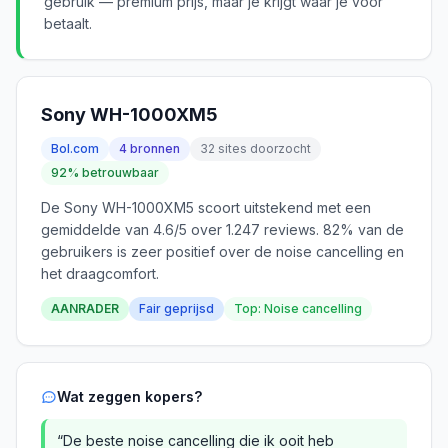
gebruik — premium prijs, maar je krijgt waar je voor
betaalt.
Sony WH-1000XM5
Bol.com
4 bronnen
32 sites doorzocht
92% betrouwbaar
De Sony WH-1000XM5 scoort uitstekend met een
gemiddelde van 4.6/5 over 1.247 reviews. 82% van de
gebruikers is zeer positief over de noise cancelling en
het draagcomfort.
AANRADER
Fair geprijsd
Top: Noise cancelling
Wat zeggen kopers?
“De beste noise cancelling die ik ooit heb