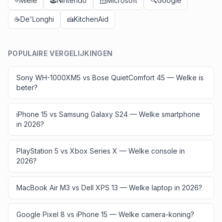
⭐
Miele
🕹️
Nintendo
🪟
Microsoft
🔍
Google
☕
De'Longhi
🍰
KitchenAid
POPULAIRE VERGELIJKINGEN
Sony WH-1000XM5 vs Bose QuietComfort 45 — Welke is
beter?
iPhone 15 vs Samsung Galaxy S24 — Welke smartphone
in 2026?
PlayStation 5 vs Xbox Series X — Welke console in
2026?
MacBook Air M3 vs Dell XPS 13 — Welke laptop in 2026?
Google Pixel 8 vs iPhone 15 — Welke camera-koning?