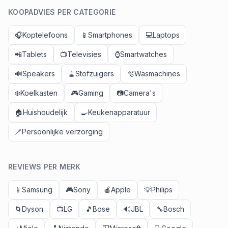
KOOPADVIES PER CATEGORIE
🎧
Koptelefoons
📱
Smartphones
💻
Laptops
📲
Tablets
📺
Televisies
⌚
Smartwatches
🔊
Speakers
🧹
Stofzuigers
🫧
Wasmachines
❄️
Koelkasten
🎮
Gaming
📷
Camera's
🏠
Huishoudelijk
🍳
Keukenapparatuur
🪥
Persoonlijke verzorging
REVIEWS PER MERK
📱
Samsung
🎮
Sony
🍎
Apple
💡
Philips
🌀
Dyson
📺
LG
🎵
Bose
🔊
JBL
🔧
Bosch