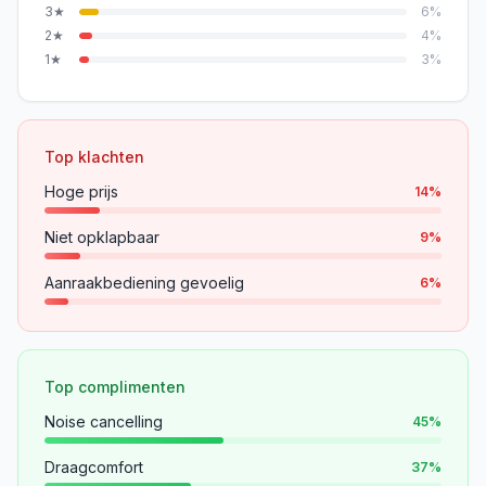
3
★
6
%
2
★
4
%
1
★
3
%
Top klachten
Hoge prijs
14
%
Niet opklapbaar
9
%
Aanraakbediening gevoelig
6
%
Top complimenten
Noise cancelling
45
%
Draagcomfort
37
%