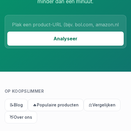
minder dan een minuut.
Product URL
Analyseer
OP KOOPSLIMMER
📝
Blog
🔥
Populaire producten
⚖️
Vergelijken
👋
Over ons