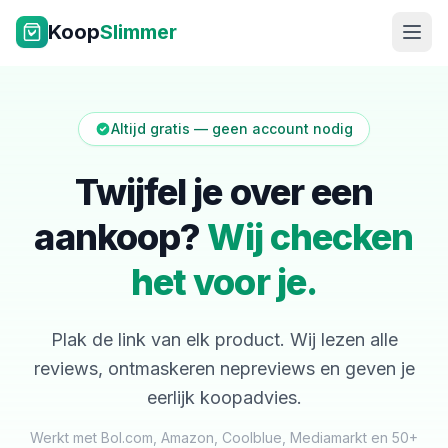
Ga naar inhoud
Koop
Slimmer
Altijd gratis — geen account nodig
Twijfel je over een
aankoop?
Wij checken
NL
|
EN
het voor je.
Plak de link van elk product. Wij lezen alle
reviews, ontmaskeren nepreviews en geven je
eerlijk koopadvies.
Werkt met Bol.com, Amazon, Coolblue, Mediamarkt en 50+