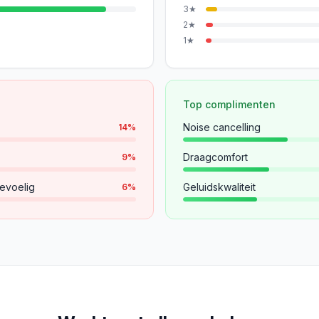
3
★
2
★
1
★
Top complimenten
Noise cancelling
14
%
Draagcomfort
9
%
evoelig
Geluidskwaliteit
6
%