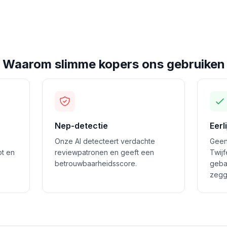
Waarom slimme kopers ons gebruiken
Nep-detectie
Eerl
Onze AI detecteert verdachte
Geen
ot en
reviewpatronen en geeft een
Twij
betrouwbaarheidsscore.
geba
zegg