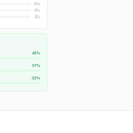
6
%
4
%
3
%
45
%
37
%
32
%