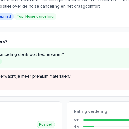
ositief over de noise cancelling en het draagcomfort.
eprijsd
Top: Noise cancelling
ers?
ncelling die ik ooit heb ervaren.”
verwacht je meer premium materialen.”
Rating verdeling
5
★
Positief
4
★