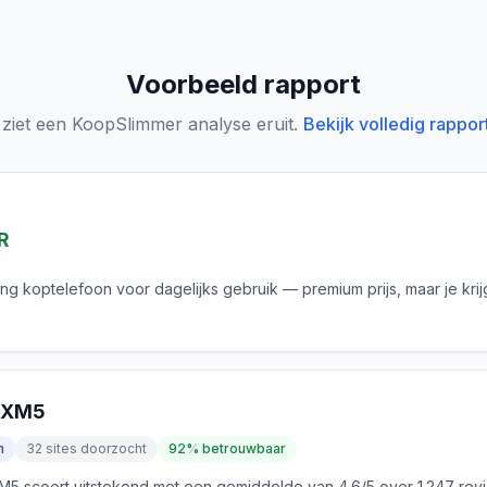
Voorbeeld rapport
 ziet een KoopSlimmer analyse eruit.
Bekijk volledig rappor
R
ing koptelefoon voor dagelijks gebruik — premium prijs, maar je krij
0XM5
n
32 sites doorzocht
92% betrouwbaar
 scoort uitstekend met een gemiddelde van 4.6/5 over 1.247 rev