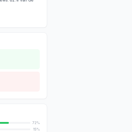
72
%
15
%