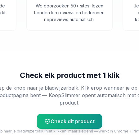
 de
We doorzoeken 50+ sites, lezen
Je
rkt
honderden reviews en herkennen
nepreviews automatisch.
k
Check elk product met 1 klik
ep de knop naar je bladwijzerbalk. Klik erop wanneer je op
oductpagina bent — KoopSlimmer opent automatisch met 
product.
Check dit product
 naar je bladwijzerbalk (niet klikken, maar slepen!) — werkt in Chrome, Firef