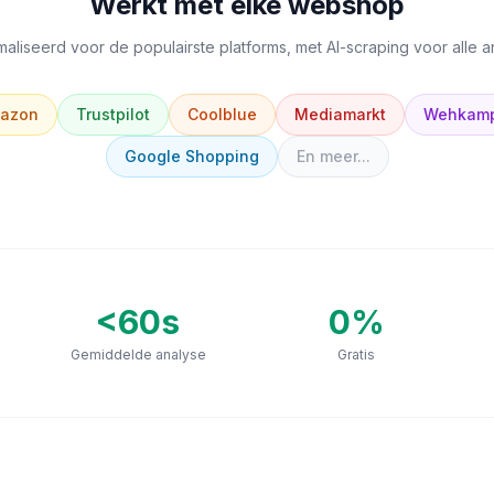
Werkt met elke webshop
aliseerd voor de populairste platforms, met AI-scraping voor alle 
azon
Trustpilot
Coolblue
Mediamarkt
Wehkam
Google Shopping
En meer...
<60s
0
%
Gemiddelde analyse
Gratis