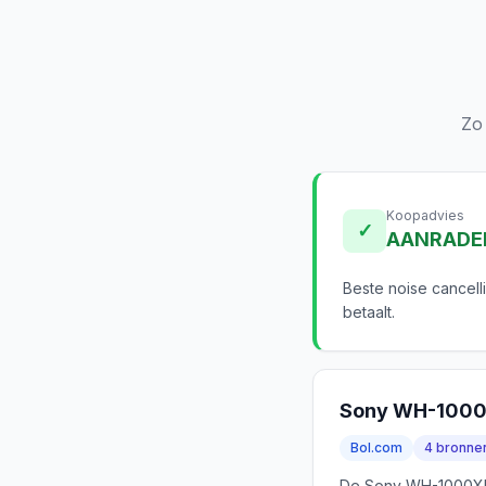
Zo
Koopadvies
✓
AANRADE
Beste noise cancell
betaalt.
Sony WH-100
Bol.com
4 bronne
De Sony WH-1000XM5