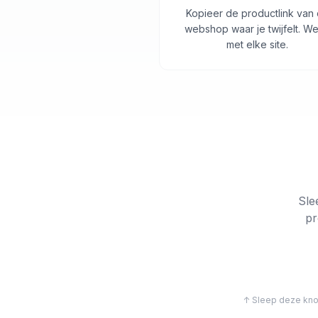
Kopieer de productlink van
webshop waar je twijfelt. We
met elke site.
Sle
pr
↑ Sleep deze knop