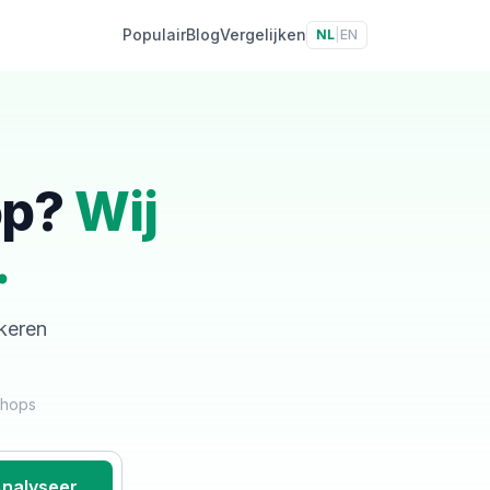
Populair
Blog
Vergelijken
NL
|
EN
op?
Wij
.
skeren
shops
nalyseer