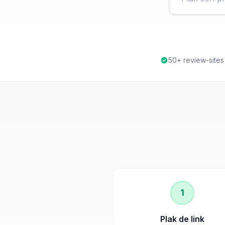
50+ review-site
1
Plak de link