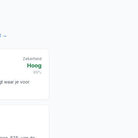
t →
Zekerheid
Hoog
89%
gt waar je voor
iews. 82% van de