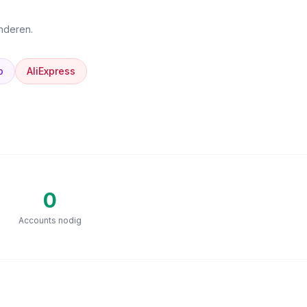
anderen.
p
AliExpress
0
Accounts nodig