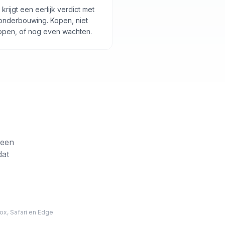
 krijgt een eerlijk verdict met
onderbouwing. Kopen, niet
open, of nog even wachten.
 een
dat
ox, Safari en Edge