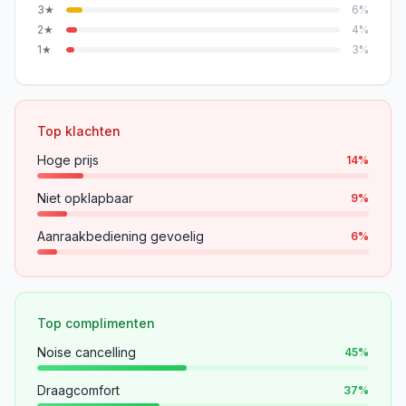
3
★
6
%
2
★
4
%
1
★
3
%
Top klachten
Hoge prijs
14
%
Niet opklapbaar
9
%
Aanraakbediening gevoelig
6
%
Top complimenten
Noise cancelling
45
%
Draagcomfort
37
%