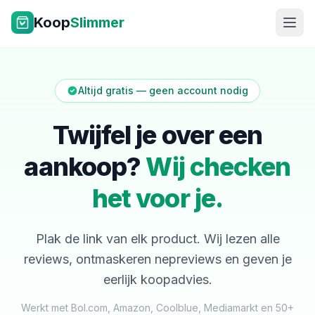
Ga naar inhoud
Koop
Slimmer
Altijd gratis — geen account nodig
Twijfel je over een
aankoop?
Wij checken
NL
|
EN
het voor je.
Plak de link van elk product. Wij lezen alle
reviews, ontmaskeren nepreviews en geven je
eerlijk koopadvies.
Werkt met Bol.com, Amazon, Coolblue, Mediamarkt en 50+