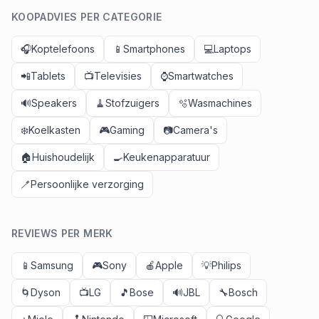
KOOPADVIES PER CATEGORIE
🎧
Koptelefoons
📱
Smartphones
💻
Laptops
📲
Tablets
📺
Televisies
⌚
Smartwatches
🔊
Speakers
🧹
Stofzuigers
🫧
Wasmachines
❄️
Koelkasten
🎮
Gaming
📷
Camera's
🏠
Huishoudelijk
🍳
Keukenapparatuur
🪥
Persoonlijke verzorging
REVIEWS PER MERK
📱
Samsung
🎮
Sony
🍎
Apple
💡
Philips
🌀
Dyson
📺
LG
🎵
Bose
🔊
JBL
🔧
Bosch