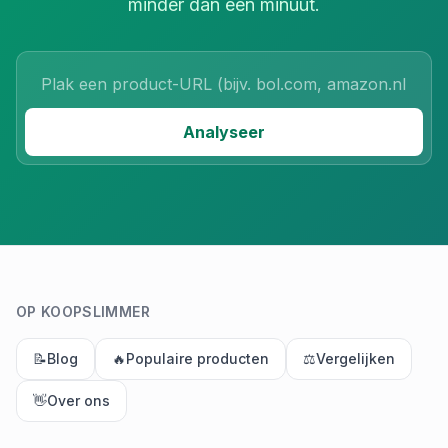
minder dan een minuut.
Product URL
Analyseer
OP KOOPSLIMMER
📝
Blog
🔥
Populaire producten
⚖️
Vergelijken
👋
Over ons