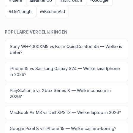
⭐
Miele
🕹️
Nintendo
🪟
Microsoft
🔍
Google
☕
De'Longhi
🍰
KitchenAid
POPULAIRE VERGELIJKINGEN
Sony WH-1000XM5 vs Bose QuietComfort 45 — Welke is
beter?
iPhone 15 vs Samsung Galaxy S24 — Welke smartphone
in 2026?
PlayStation 5 vs Xbox Series X — Welke console in
2026?
MacBook Air M3 vs Dell XPS 13 — Welke laptop in 2026?
Google Pixel 8 vs iPhone 15 — Welke camera-koning?