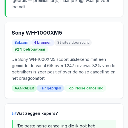
gebruik — premium prijs, maar je krijgt waar je voor
betaalt.
Sony WH-1000XM5
Bol.com
4 bronnen
32 sites doorzocht
92% betrouwbaar
De Sony WH-1000XM5 scoort uitstekend met een
gemiddelde van 4.6/5 over 1.247 reviews. 82% van de
gebruikers is zeer positief over de noise cancelling en
het draagcomfort.
AANRADER
Fair geprijsd
Top: Noise cancelling
Wat zeggen kopers?
“De beste noise cancelling die ik ooit heb