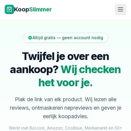
Ga naar inhoud
Koop
Slimmer
Altijd gratis — geen account nodig
Twijfel je over een
aankoop?
Wij checken
NL
|
EN
het voor je.
Plak de link van elk product. Wij lezen alle
reviews, ontmaskeren nepreviews en geven je
eerlijk koopadvies.
Werkt met Bol.com, Amazon, Coolblue, Mediamarkt en 50+