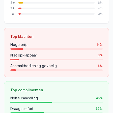
3
★
6
%
2
★
4
%
1
★
3
%
Top klachten
Hoge prijs
14
%
Niet opklapbaar
9
%
Aanraakbediening gevoelig
6
%
Top complimenten
Noise cancelling
45
%
Draagcomfort
37
%