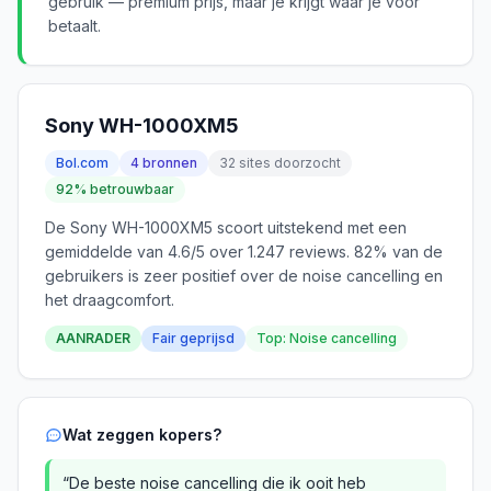
gebruik — premium prijs, maar je krijgt waar je voor
betaalt.
Sony WH-1000XM5
Bol.com
4 bronnen
32 sites doorzocht
92% betrouwbaar
De Sony WH-1000XM5 scoort uitstekend met een
gemiddelde van 4.6/5 over 1.247 reviews. 82% van de
gebruikers is zeer positief over de noise cancelling en
het draagcomfort.
AANRADER
Fair geprijsd
Top: Noise cancelling
Wat zeggen kopers?
“De beste noise cancelling die ik ooit heb