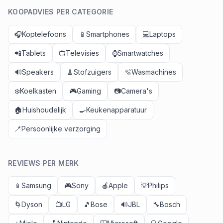
KOOPADVIES PER CATEGORIE
🎧
Koptelefoons
📱
Smartphones
💻
Laptops
📲
Tablets
📺
Televisies
⌚
Smartwatches
🔊
Speakers
🧹
Stofzuigers
🫧
Wasmachines
❄️
Koelkasten
🎮
Gaming
📷
Camera's
🏠
Huishoudelijk
🍳
Keukenapparatuur
🪥
Persoonlijke verzorging
REVIEWS PER MERK
📱
Samsung
🎮
Sony
🍎
Apple
💡
Philips
🌀
Dyson
📺
LG
🎵
Bose
🔊
JBL
🔧
Bosch