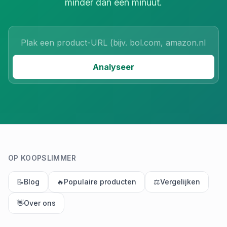
minder dan een minuut.
Product URL
Analyseer
OP KOOPSLIMMER
📝
Blog
🔥
Populaire producten
⚖️
Vergelijken
👋
Over ons