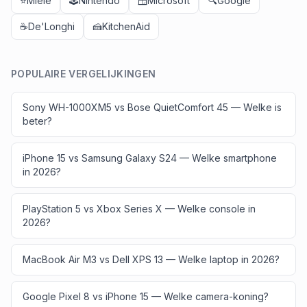
⭐
Miele
🕹️
Nintendo
🪟
Microsoft
🔍
Google
☕
De'Longhi
🍰
KitchenAid
POPULAIRE VERGELIJKINGEN
Sony WH-1000XM5 vs Bose QuietComfort 45 — Welke is
beter?
iPhone 15 vs Samsung Galaxy S24 — Welke smartphone
in 2026?
PlayStation 5 vs Xbox Series X — Welke console in
2026?
MacBook Air M3 vs Dell XPS 13 — Welke laptop in 2026?
Google Pixel 8 vs iPhone 15 — Welke camera-koning?