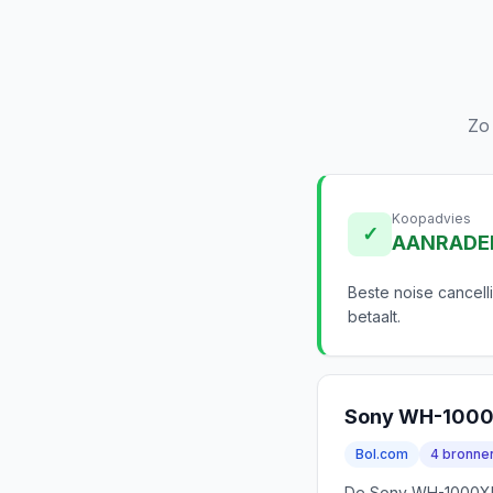
Zo
Koopadvies
✓
AANRADE
Beste noise cancell
betaalt.
Sony WH-100
Bol.com
4 bronne
De Sony WH-1000XM5