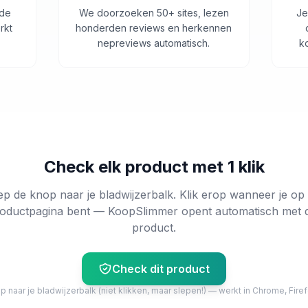
 de
We doorzoeken 50+ sites, lezen
Je
rkt
honderden reviews en herkennen
nepreviews automatisch.
k
Check elk product met 1 klik
ep de knop naar je bladwijzerbalk. Klik erop wanneer je op
oductpagina bent — KoopSlimmer opent automatisch met 
product.
Check dit product
 naar je bladwijzerbalk (niet klikken, maar slepen!) — werkt in Chrome, Firef