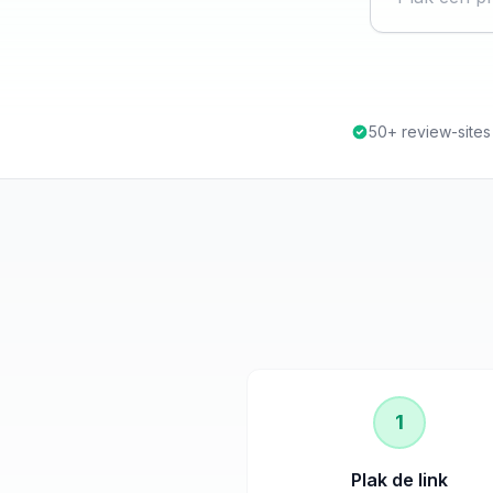
50+ review-site
1
Plak de link