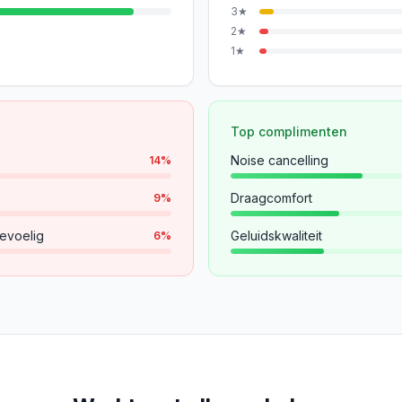
3
★
2
★
1
★
Top complimenten
Noise cancelling
14
%
Draagcomfort
9
%
evoelig
Geluidskwaliteit
6
%