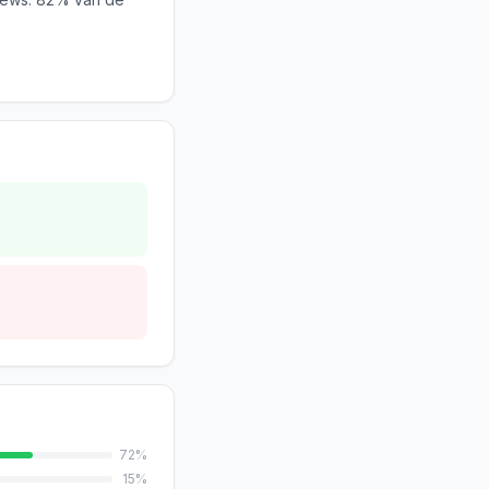
72
%
15
%