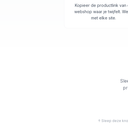
Kopieer de productlink van
webshop waar je twijfelt. We
met elke site.
Sle
pr
↑ Sleep deze knop