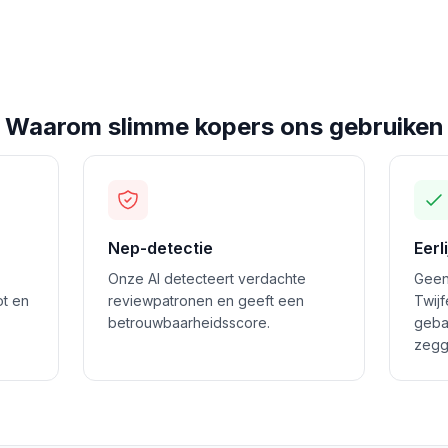
Waarom slimme kopers ons gebruiken
Nep-detectie
Eerl
Onze AI detecteert verdachte
Geen
ot en
reviewpatronen en geeft een
Twij
betrouwbaarheidsscore.
geba
zegg