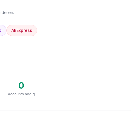
anderen.
p
AliExpress
0
Accounts nodig