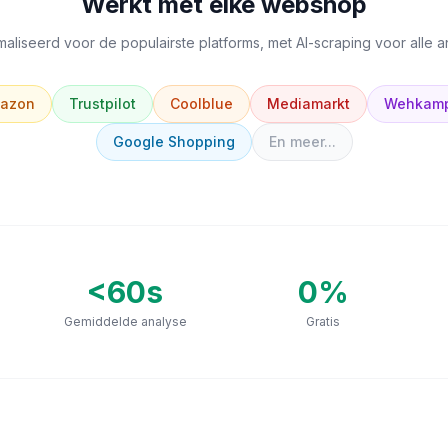
Werkt met elke webshop
aliseerd voor de populairste platforms, met AI-scraping voor alle 
azon
Trustpilot
Coolblue
Mediamarkt
Wehkam
Google Shopping
En meer...
<60s
0
%
Gemiddelde analyse
Gratis