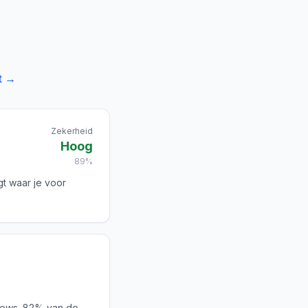
t →
Zekerheid
Hoog
89%
gt waar je voor
iews. 82% van de