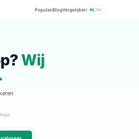
Populair
Blog
Vergelijken
NL
|
EN
op?
Wij
.
skeren
shops
nalyseer