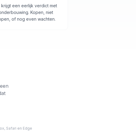
 krijgt een eerlijk verdict met
onderbouwing. Kopen, niet
open, of nog even wachten.
 een
dat
ox, Safari en Edge