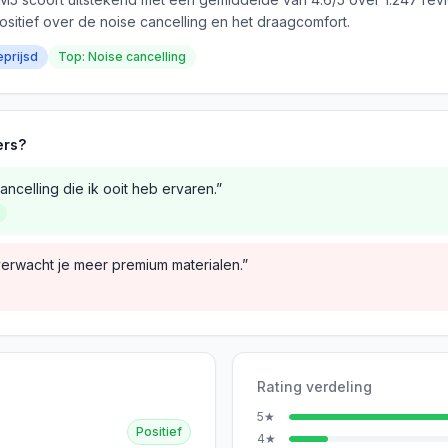
ositief over de noise cancelling en het draagcomfort.
eprijsd
Top: Noise cancelling
ers?
ncelling die ik ooit heb ervaren.”
verwacht je meer premium materialen.”
Rating verdeling
5
★
Positief
4
★