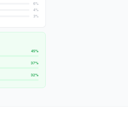
6
%
4
%
3
%
45
%
37
%
32
%