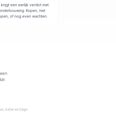
 krijgt een eerlijk verdict met
onderbouwing. Kopen, niet
open, of nog even wachten.
 een
dat
ox, Safari en Edge