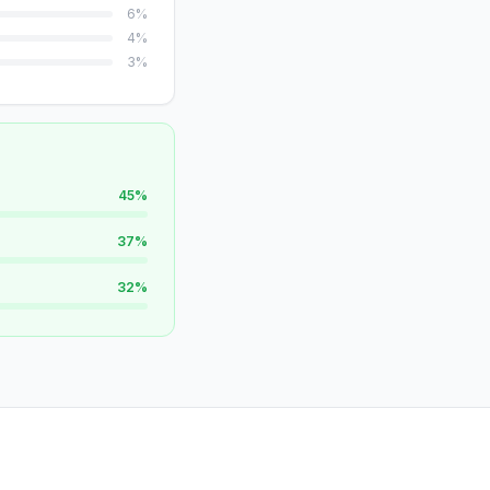
6
%
4
%
3
%
45
%
37
%
32
%