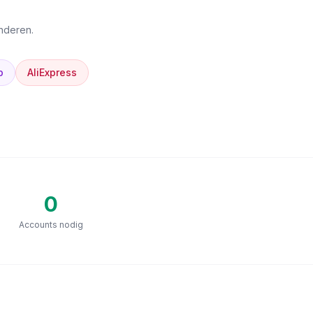
anderen.
p
AliExpress
0
Accounts nodig