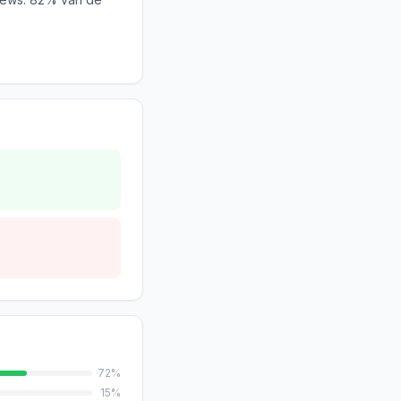
72
%
15
%