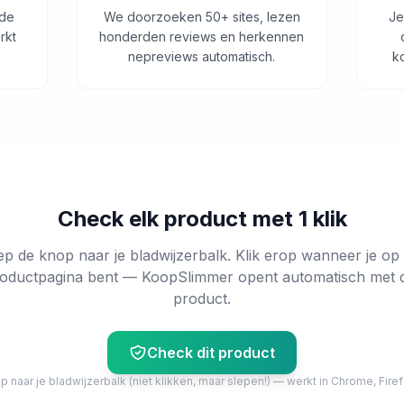
 de
We doorzoeken 50+ sites, lezen
Je
rkt
honderden reviews en herkennen
nepreviews automatisch.
k
Check elk product met 1 klik
ep de knop naar je bladwijzerbalk. Klik erop wanneer je op
oductpagina bent — KoopSlimmer opent automatisch met 
product.
Check dit product
 naar je bladwijzerbalk (niet klikken, maar slepen!) — werkt in Chrome, Firef