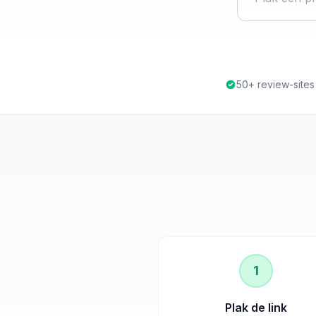
50+ review-site
1
Plak de link