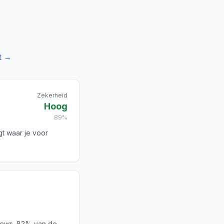
t →
Zekerheid
Hoog
89%
gt waar je voor
iews. 82% van de