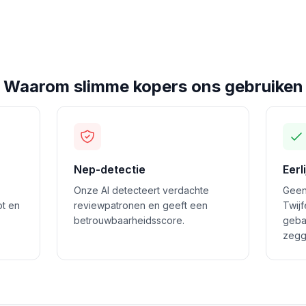
Waarom slimme kopers ons gebruiken
Nep-detectie
Eerl
Onze AI detecteert verdachte
Geen
ot en
reviewpatronen en geeft een
Twij
betrouwbaarheidsscore.
geba
zegg