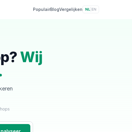
Populair
Blog
Vergelijken
NL
|
EN
op?
Wij
.
skeren
shops
nalyseer