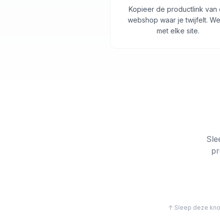
Kopieer de productlink van
webshop waar je twijfelt. We
met elke site.
Sle
pr
↑ Sleep deze knop