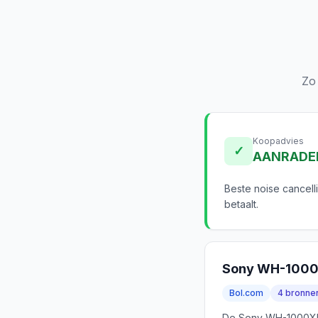
Zo
Koopadvies
✓
AANRADE
Beste noise cancell
betaalt.
Sony WH-100
Bol.com
4 bronne
De Sony WH-1000XM5