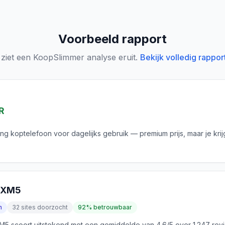
Voorbeeld rapport
 ziet een KoopSlimmer analyse eruit.
Bekijk volledig rappor
R
ing koptelefoon voor dagelijks gebruik — premium prijs, maar je krij
0XM5
n
32 sites doorzocht
92% betrouwbaar
 scoort uitstekend met een gemiddelde van 4.6/5 over 1.247 rev