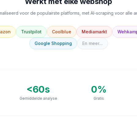
Werkt met elke webshop
aliseerd voor de populairste platforms, met AI-scraping voor alle 
azon
Trustpilot
Coolblue
Mediamarkt
Wehkam
Google Shopping
En meer...
<60s
0
%
Gemiddelde analyse
Gratis