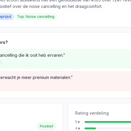
ositief over de noise cancelling en het draagcomfort.
eprijsd
Top: Noise cancelling
ers?
ncelling die ik ooit heb ervaren.”
verwacht je meer premium materialen.”
Rating verdeling
5
★
Positief
4
★