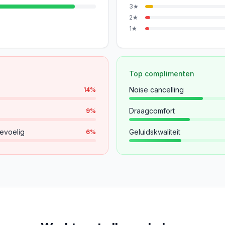
3
★
2
★
1
★
Top complimenten
Noise cancelling
14
%
Draagcomfort
9
%
evoelig
Geluidskwaliteit
6
%