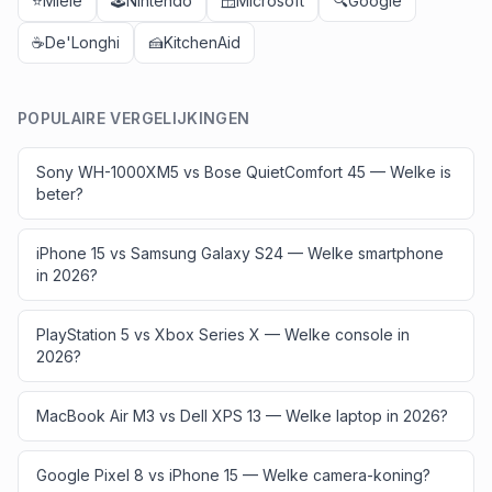
⭐
Miele
🕹️
Nintendo
🪟
Microsoft
🔍
Google
☕
De'Longhi
🍰
KitchenAid
POPULAIRE VERGELIJKINGEN
Sony WH-1000XM5 vs Bose QuietComfort 45 — Welke is
beter?
iPhone 15 vs Samsung Galaxy S24 — Welke smartphone
in 2026?
PlayStation 5 vs Xbox Series X — Welke console in
2026?
MacBook Air M3 vs Dell XPS 13 — Welke laptop in 2026?
Google Pixel 8 vs iPhone 15 — Welke camera-koning?