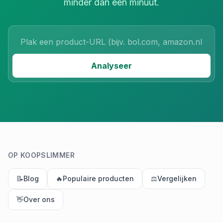
minder dan een minuut.
Product URL
Analyseer
OP KOOPSLIMMER
📝
Blog
🔥
Populaire producten
⚖️
Vergelijken
👋
Over ons