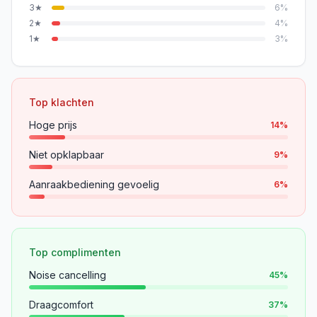
3
★
6
%
2
★
4
%
1
★
3
%
Top klachten
Hoge prijs
14
%
Niet opklapbaar
9
%
Aanraakbediening gevoelig
6
%
Top complimenten
Noise cancelling
45
%
Draagcomfort
37
%