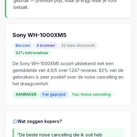
gebruik — premium prijs, maar je krijgt waar je voor
betaalt.
Sony WH-1000XM5
Bol.com
4 bronnen
32 sites doorzocht
92% betrouwbaar
De Sony WH-1000XM5 scoort uitstekend met een
gemiddelde van 4.6/5 over 1.247 reviews. 82% van de
gebruikers is zeer positief over de noise cancelling en
het draagcomfort.
AANRADER
Fair geprijsd
Top: Noise cancelling
Wat zeggen kopers?
“De beste noise cancelling die ik ooit heb