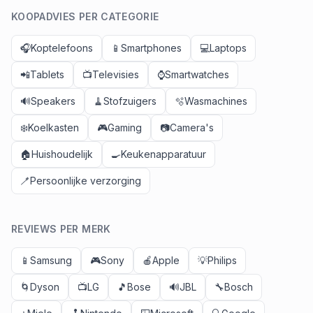
KOOPADVIES PER CATEGORIE
🎧
Koptelefoons
📱
Smartphones
💻
Laptops
📲
Tablets
📺
Televisies
⌚
Smartwatches
🔊
Speakers
🧹
Stofzuigers
🫧
Wasmachines
❄️
Koelkasten
🎮
Gaming
📷
Camera's
🏠
Huishoudelijk
🍳
Keukenapparatuur
🪥
Persoonlijke verzorging
REVIEWS PER MERK
📱
Samsung
🎮
Sony
🍎
Apple
💡
Philips
🌀
Dyson
📺
LG
🎵
Bose
🔊
JBL
🔧
Bosch