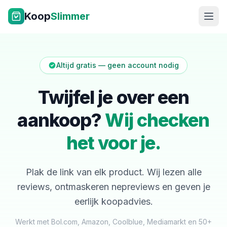
Ga naar inhoud
Koop
Slimmer
Altijd gratis — geen account nodig
Twijfel je over een
aankoop?
Wij checken
NL
|
EN
het voor je.
Plak de link van elk product. Wij lezen alle
reviews, ontmaskeren nepreviews en geven je
eerlijk koopadvies.
Werkt met Bol.com, Amazon, Coolblue, Mediamarkt en 50+