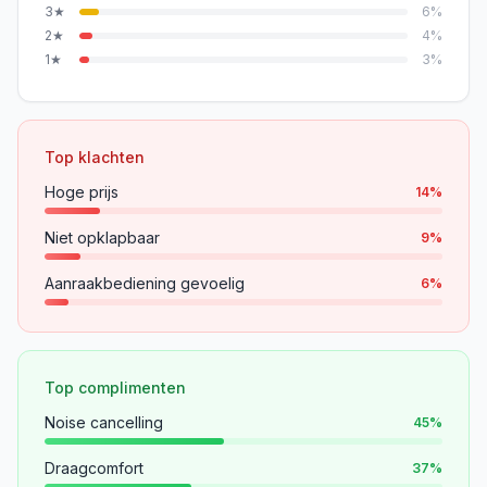
3
★
6
%
2
★
4
%
1
★
3
%
Top klachten
Hoge prijs
14
%
Niet opklapbaar
9
%
Aanraakbediening gevoelig
6
%
Top complimenten
Noise cancelling
45
%
Draagcomfort
37
%