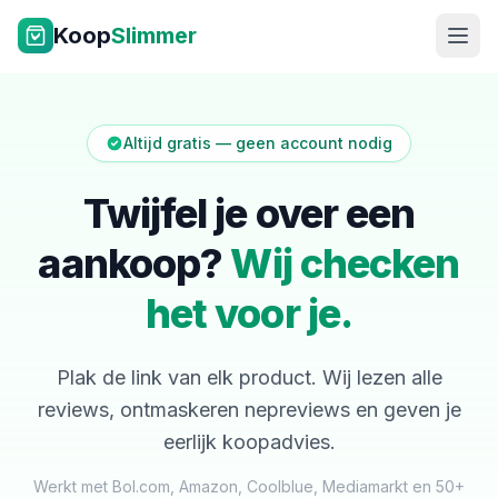
Ga naar inhoud
Koop
Slimmer
Altijd gratis — geen account nodig
Twijfel je over een
aankoop?
Wij checken
NL
|
EN
het voor je.
Plak de link van elk product. Wij lezen alle
reviews, ontmaskeren nepreviews en geven je
eerlijk koopadvies.
Werkt met Bol.com, Amazon, Coolblue, Mediamarkt en 50+