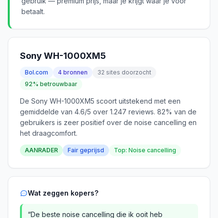
gebruik — premium prijs, maar je krijgt waar je voor
betaalt.
Sony WH-1000XM5
Bol.com
4 bronnen
32 sites doorzocht
92% betrouwbaar
De Sony WH-1000XM5 scoort uitstekend met een
gemiddelde van 4.6/5 over 1.247 reviews. 82% van de
gebruikers is zeer positief over de noise cancelling en
het draagcomfort.
AANRADER
Fair geprijsd
Top: Noise cancelling
Wat zeggen kopers?
“De beste noise cancelling die ik ooit heb