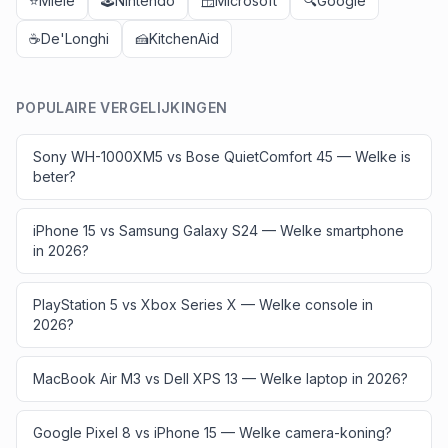
⭐
Miele
🕹️
Nintendo
🪟
Microsoft
🔍
Google
☕
De'Longhi
🍰
KitchenAid
POPULAIRE VERGELIJKINGEN
Sony WH-1000XM5 vs Bose QuietComfort 45 — Welke is
beter?
iPhone 15 vs Samsung Galaxy S24 — Welke smartphone
in 2026?
PlayStation 5 vs Xbox Series X — Welke console in
2026?
MacBook Air M3 vs Dell XPS 13 — Welke laptop in 2026?
Google Pixel 8 vs iPhone 15 — Welke camera-koning?