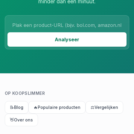
minder dan een minuut.
Product URL
Analyseer
OP KOOPSLIMMER
📝
Blog
🔥
Populaire producten
⚖️
Vergelijken
👋
Over ons