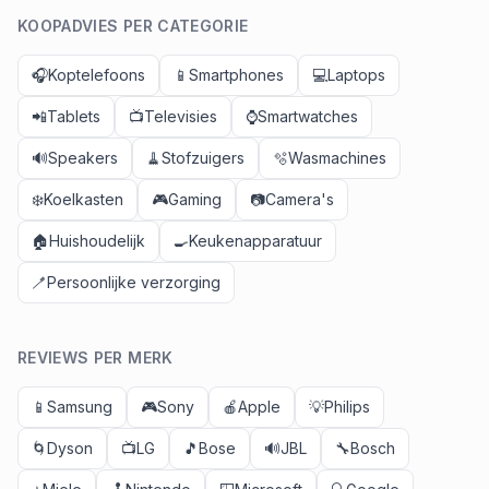
KOOPADVIES PER CATEGORIE
🎧
Koptelefoons
📱
Smartphones
💻
Laptops
📲
Tablets
📺
Televisies
⌚
Smartwatches
🔊
Speakers
🧹
Stofzuigers
🫧
Wasmachines
❄️
Koelkasten
🎮
Gaming
📷
Camera's
🏠
Huishoudelijk
🍳
Keukenapparatuur
🪥
Persoonlijke verzorging
REVIEWS PER MERK
📱
Samsung
🎮
Sony
🍎
Apple
💡
Philips
🌀
Dyson
📺
LG
🎵
Bose
🔊
JBL
🔧
Bosch