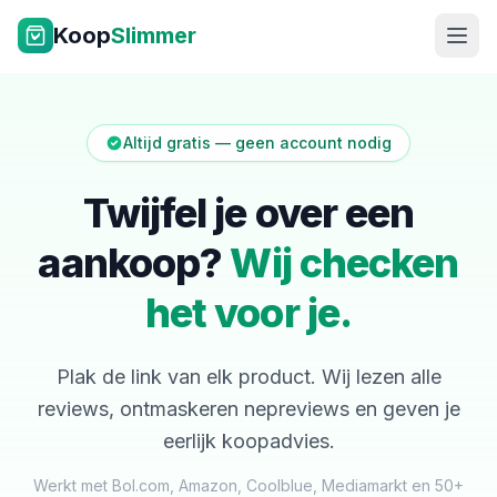
Ga naar inhoud
Koop
Slimmer
Altijd gratis — geen account nodig
Twijfel je over een
aankoop?
Wij checken
NL
|
EN
het voor je.
Plak de link van elk product. Wij lezen alle
reviews, ontmaskeren nepreviews en geven je
eerlijk koopadvies.
Werkt met Bol.com, Amazon, Coolblue, Mediamarkt en 50+