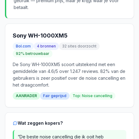
gebruik — premium prijs, maar je krijgt waar je voor
betaalt.
Sony WH-1000XM5
Bol.com
4 bronnen
32 sites doorzocht
92% betrouwbaar
De Sony WH-1000XM5 scoort uitstekend met een
gemiddelde van 4.6/5 over 1.247 reviews. 82% van de
gebruikers is zeer positief over de noise cancelling en
het draagcomfort.
AANRADER
Fair geprijsd
Top: Noise cancelling
Wat zeggen kopers?
“De beste noise cancelling die ik ooit heb