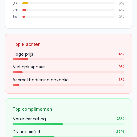
3
★
6
%
2
★
4
%
1
★
3
%
Top klachten
Hoge prijs
14
%
Niet opklapbaar
9
%
Aanraakbediening gevoelig
6
%
Top complimenten
Noise cancelling
45
%
Draagcomfort
37
%