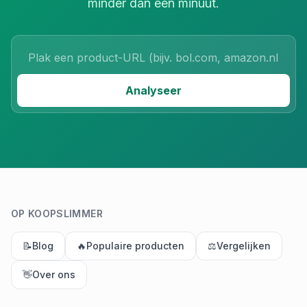
minder dan een minuut.
Product URL
Analyseer
OP KOOPSLIMMER
📝
Blog
🔥
Populaire producten
⚖️
Vergelijken
👋
Over ons