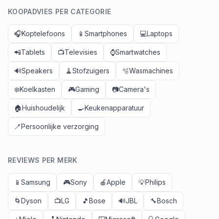
KOOPADVIES PER CATEGORIE
🎧
Koptelefoons
📱
Smartphones
💻
Laptops
📲
Tablets
📺
Televisies
⌚
Smartwatches
🔊
Speakers
🧹
Stofzuigers
🫧
Wasmachines
❄️
Koelkasten
🎮
Gaming
📷
Camera's
🏠
Huishoudelijk
🍳
Keukenapparatuur
🪥
Persoonlijke verzorging
REVIEWS PER MERK
📱
Samsung
🎮
Sony
🍎
Apple
💡
Philips
🌀
Dyson
📺
LG
🎵
Bose
🔊
JBL
🔧
Bosch