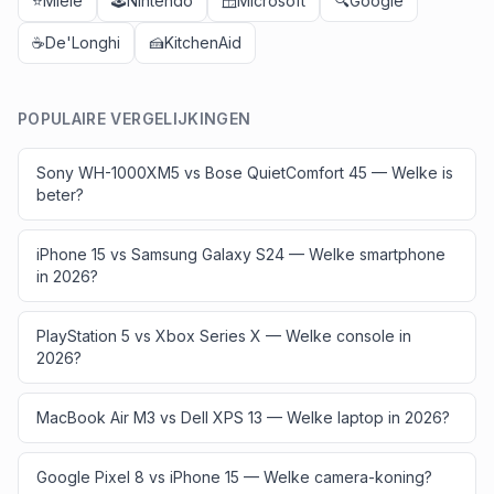
⭐
Miele
🕹️
Nintendo
🪟
Microsoft
🔍
Google
☕
De'Longhi
🍰
KitchenAid
POPULAIRE VERGELIJKINGEN
Sony WH-1000XM5 vs Bose QuietComfort 45 — Welke is
beter?
iPhone 15 vs Samsung Galaxy S24 — Welke smartphone
in 2026?
PlayStation 5 vs Xbox Series X — Welke console in
2026?
MacBook Air M3 vs Dell XPS 13 — Welke laptop in 2026?
Google Pixel 8 vs iPhone 15 — Welke camera-koning?