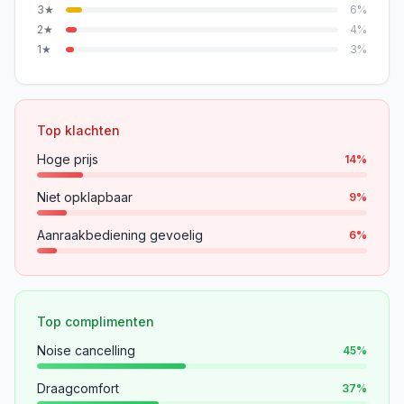
3
★
6
%
2
★
4
%
1
★
3
%
Top klachten
Hoge prijs
14
%
Niet opklapbaar
9
%
Aanraakbediening gevoelig
6
%
Top complimenten
Noise cancelling
45
%
Draagcomfort
37
%