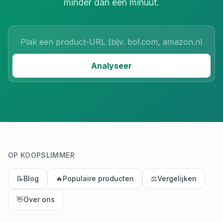
minder dan een minuut.
Product URL
Analyseer
OP KOOPSLIMMER
📝
Blog
🔥
Populaire producten
⚖️
Vergelijken
👋
Over ons