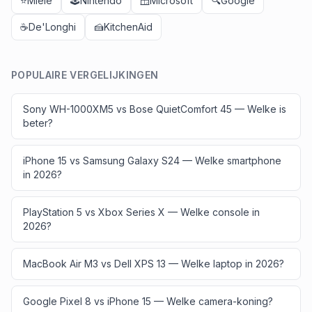
⭐
Miele
🕹️
Nintendo
🪟
Microsoft
🔍
Google
☕
De'Longhi
🍰
KitchenAid
POPULAIRE VERGELIJKINGEN
Sony WH-1000XM5 vs Bose QuietComfort 45 — Welke is
beter?
iPhone 15 vs Samsung Galaxy S24 — Welke smartphone
in 2026?
PlayStation 5 vs Xbox Series X — Welke console in
2026?
MacBook Air M3 vs Dell XPS 13 — Welke laptop in 2026?
Google Pixel 8 vs iPhone 15 — Welke camera-koning?