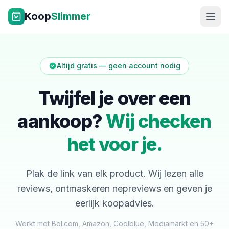
Ga naar inhoud
Koop
Slimmer
Altijd gratis — geen account nodig
Twijfel je over een
aankoop?
Wij checken
NL
|
EN
het voor je.
Plak de link van elk product. Wij lezen alle
reviews, ontmaskeren nepreviews en geven je
eerlijk koopadvies.
Werkt met Bol.com, Amazon, Coolblue, Mediamarkt en 50+