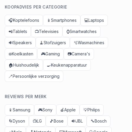
KOOPADVIES PER CATEGORIE
🎧
Koptelefoons
📱
Smartphones
💻
Laptops
📲
Tablets
📺
Televisies
⌚
Smartwatches
🔊
Speakers
🧹
Stofzuigers
🫧
Wasmachines
❄️
Koelkasten
🎮
Gaming
📷
Camera's
🏠
Huishoudelijk
🍳
Keukenapparatuur
🪥
Persoonlijke verzorging
REVIEWS PER MERK
📱
Samsung
🎮
Sony
🍎
Apple
💡
Philips
🌀
Dyson
📺
LG
🎵
Bose
🔊
JBL
🔧
Bosch