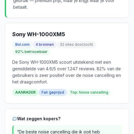
gebruik — premium prijs, maar je krijgt waar je voor
betaalt.
Sony WH-1000XM5
Bol.com
4 bronnen
32 sites doorzocht
92% betrouwbaar
De Sony WH-1000XM5 scoort uitstekend met een
gemiddelde van 4.6/5 over 1.247 reviews. 82% van de
gebruikers is zeer positief over de noise cancelling en
het draagcomfort.
AANRADER
Fair geprijsd
Top: Noise cancelling
Wat zeggen kopers?
“De beste noise cancelling die ik ooit heb