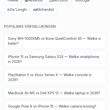
⭐
Miele
🕹️
Nintendo
🪟
Microsoft
🔍
Google
☕
De'Longhi
🍰
KitchenAid
POPULAIRE VERGELIJKINGEN
Sony WH-1000XM5 vs Bose QuietComfort 45 — Welke is
beter?
iPhone 15 vs Samsung Galaxy S24 — Welke smartphone
in 2026?
PlayStation 5 vs Xbox Series X — Welke console in
2026?
MacBook Air M3 vs Dell XPS 13 — Welke laptop in 2026?
Google Pixel 8 vs iPhone 15 — Welke camera-koning?