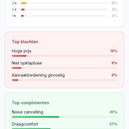
3
★
6
%
2
★
4
%
1
★
3
%
Top klachten
Hoge prijs
14
%
Niet opklapbaar
9
%
Aanraakbediening gevoelig
6
%
Top complimenten
Noise cancelling
45
%
Draagcomfort
37
%