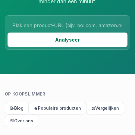
minder dan een minuut.
Product URL
Analyseer
OP KOOPSLIMMER
📝
Blog
🔥
Populaire producten
⚖️
Vergelijken
👋
Over ons