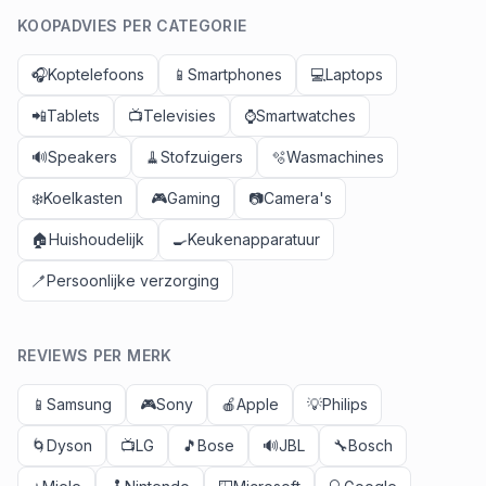
KOOPADVIES PER CATEGORIE
🎧
Koptelefoons
📱
Smartphones
💻
Laptops
📲
Tablets
📺
Televisies
⌚
Smartwatches
🔊
Speakers
🧹
Stofzuigers
🫧
Wasmachines
❄️
Koelkasten
🎮
Gaming
📷
Camera's
🏠
Huishoudelijk
🍳
Keukenapparatuur
🪥
Persoonlijke verzorging
REVIEWS PER MERK
📱
Samsung
🎮
Sony
🍎
Apple
💡
Philips
🌀
Dyson
📺
LG
🎵
Bose
🔊
JBL
🔧
Bosch