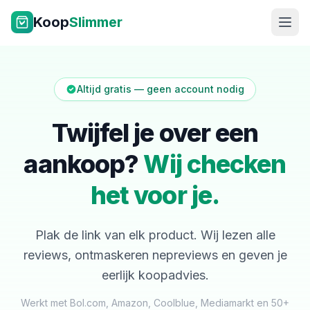
Ga naar inhoud
Koop
Slimmer
Altijd gratis — geen account nodig
Twijfel je over een
aankoop?
Wij checken
NL
|
EN
het voor je.
Plak de link van elk product. Wij lezen alle
reviews, ontmaskeren nepreviews en geven je
eerlijk koopadvies.
Werkt met Bol.com, Amazon, Coolblue, Mediamarkt en 50+