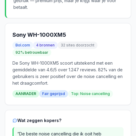
gebruik — premium prijs, maar je krijgt waar je voor
betaalt.
Sony WH-1000XM5
Bol.com
4 bronnen
32 sites doorzocht
92% betrouwbaar
De Sony WH-1000XM5 scoort uitstekend met een
gemiddelde van 4.6/5 over 1.247 reviews. 82% van de
gebruikers is zeer positief over de noise cancelling en
het draagcomfort.
AANRADER
Fair geprijsd
Top: Noise cancelling
Wat zeggen kopers?
“De beste noise cancelling die ik ooit heb