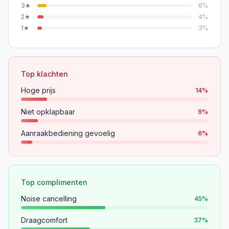
3
★
6
%
2
★
4
%
1
★
3
%
Top klachten
Hoge prijs
14
%
Niet opklapbaar
9
%
Aanraakbediening gevoelig
6
%
Top complimenten
Noise cancelling
45
%
Draagcomfort
37
%