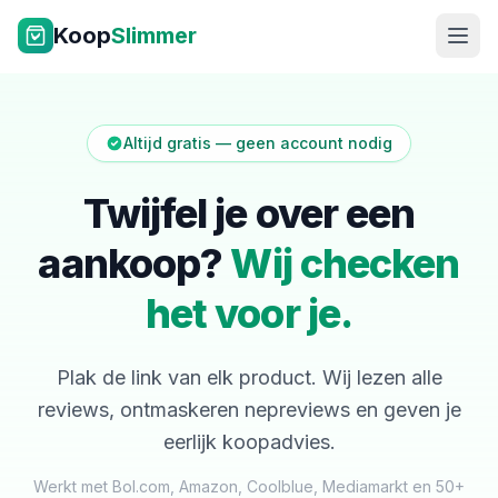
Ga naar inhoud
Koop
Slimmer
Altijd gratis — geen account nodig
Twijfel je over een
aankoop?
Wij checken
NL
|
EN
het voor je.
Plak de link van elk product. Wij lezen alle
reviews, ontmaskeren nepreviews en geven je
eerlijk koopadvies.
Werkt met Bol.com, Amazon, Coolblue, Mediamarkt en 50+