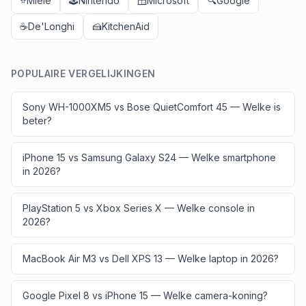
⭐
Miele
🕹️
Nintendo
🪟
Microsoft
🔍
Google
☕
De'Longhi
🍰
KitchenAid
POPULAIRE VERGELIJKINGEN
Sony WH-1000XM5 vs Bose QuietComfort 45 — Welke is
beter?
iPhone 15 vs Samsung Galaxy S24 — Welke smartphone
in 2026?
PlayStation 5 vs Xbox Series X — Welke console in
2026?
MacBook Air M3 vs Dell XPS 13 — Welke laptop in 2026?
Google Pixel 8 vs iPhone 15 — Welke camera-koning?