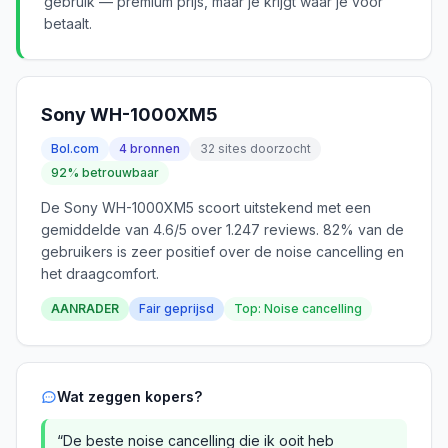
gebruik — premium prijs, maar je krijgt waar je voor
betaalt.
Sony WH-1000XM5
Bol.com
4 bronnen
32 sites doorzocht
92% betrouwbaar
De Sony WH-1000XM5 scoort uitstekend met een
gemiddelde van 4.6/5 over 1.247 reviews. 82% van de
gebruikers is zeer positief over de noise cancelling en
het draagcomfort.
AANRADER
Fair geprijsd
Top: Noise cancelling
Wat zeggen kopers?
“De beste noise cancelling die ik ooit heb