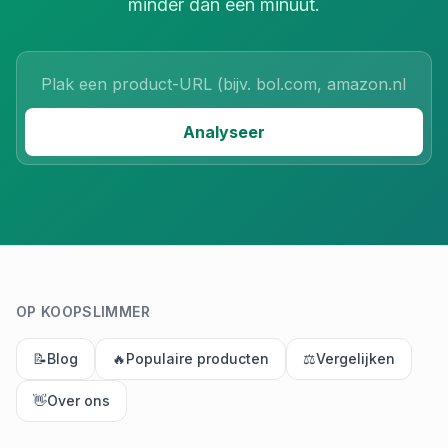
minder dan een minuut.
Product URL
Analyseer
OP KOOPSLIMMER
📝
Blog
🔥
Populaire producten
⚖️
Vergelijken
👋
Over ons