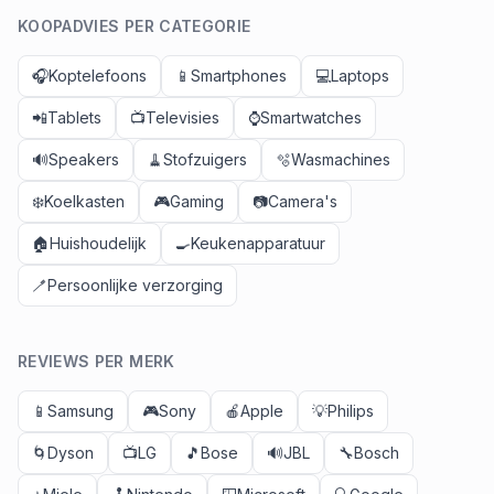
KOOPADVIES PER CATEGORIE
🎧
Koptelefoons
📱
Smartphones
💻
Laptops
📲
Tablets
📺
Televisies
⌚
Smartwatches
🔊
Speakers
🧹
Stofzuigers
🫧
Wasmachines
❄️
Koelkasten
🎮
Gaming
📷
Camera's
🏠
Huishoudelijk
🍳
Keukenapparatuur
🪥
Persoonlijke verzorging
REVIEWS PER MERK
📱
Samsung
🎮
Sony
🍎
Apple
💡
Philips
🌀
Dyson
📺
LG
🎵
Bose
🔊
JBL
🔧
Bosch