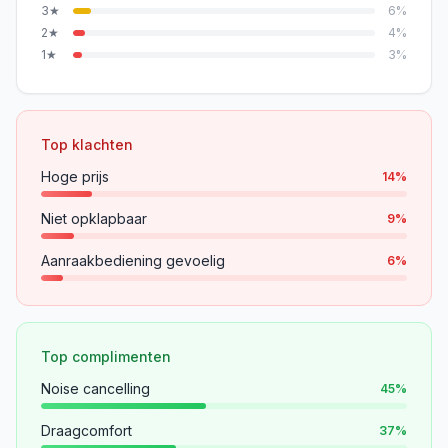
3
★
6
%
2
★
4
%
1
★
3
%
Top klachten
Hoge prijs
14
%
Niet opklapbaar
9
%
Aanraakbediening gevoelig
6
%
Top complimenten
Noise cancelling
45
%
Draagcomfort
37
%