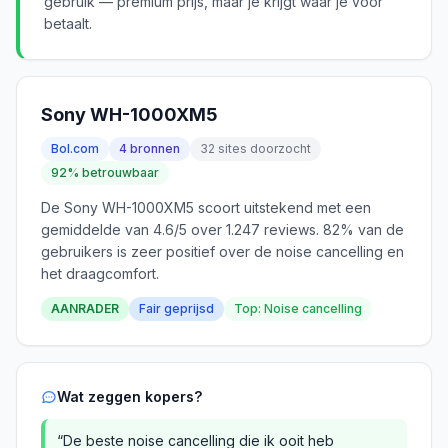
gebruik — premium prijs, maar je krijgt waar je voor
betaalt.
Sony WH-1000XM5
Bol.com
4 bronnen
32 sites doorzocht
92% betrouwbaar
De Sony WH-1000XM5 scoort uitstekend met een
gemiddelde van 4.6/5 over 1.247 reviews. 82% van de
gebruikers is zeer positief over de noise cancelling en
het draagcomfort.
AANRADER
Fair geprijsd
Top: Noise cancelling
Wat zeggen kopers?
“De beste noise cancelling die ik ooit heb