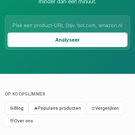
minder dan een minuut.
Product URL
Analyseer
OP KOOPSLIMMER
📝
Blog
🔥
Populaire producten
⚖️
Vergelijken
👋
Over ons