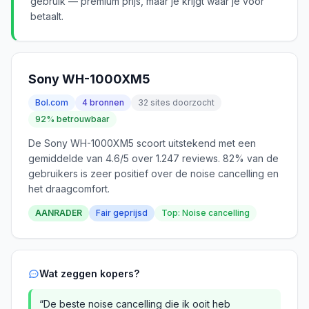
gebruik — premium prijs, maar je krijgt waar je voor
betaalt.
Sony WH-1000XM5
Bol.com
4 bronnen
32 sites doorzocht
92% betrouwbaar
De Sony WH-1000XM5 scoort uitstekend met een
gemiddelde van 4.6/5 over 1.247 reviews. 82% van de
gebruikers is zeer positief over de noise cancelling en
het draagcomfort.
AANRADER
Fair geprijsd
Top: Noise cancelling
Wat zeggen kopers?
“De beste noise cancelling die ik ooit heb