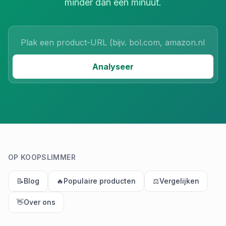
minder dan een minuut.
Product URL
Analyseer
OP KOOPSLIMMER
📝
Blog
🔥
Populaire producten
⚖️
Vergelijken
👋
Over ons