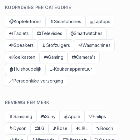
KOOPADVIES PER CATEGORIE
🎧
Koptelefoons
📱
Smartphones
💻
Laptops
📲
Tablets
📺
Televisies
⌚
Smartwatches
🔊
Speakers
🧹
Stofzuigers
🫧
Wasmachines
❄️
Koelkasten
🎮
Gaming
📷
Camera's
🏠
Huishoudelijk
🍳
Keukenapparatuur
🪥
Persoonlijke verzorging
REVIEWS PER MERK
📱
Samsung
🎮
Sony
🍎
Apple
💡
Philips
🌀
Dyson
📺
LG
🎵
Bose
🔊
JBL
🔧
Bosch