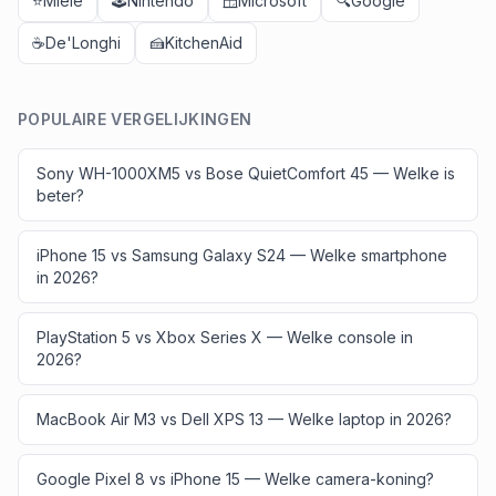
⭐
Miele
🕹️
Nintendo
🪟
Microsoft
🔍
Google
☕
De'Longhi
🍰
KitchenAid
POPULAIRE VERGELIJKINGEN
Sony WH-1000XM5 vs Bose QuietComfort 45 — Welke is
beter?
iPhone 15 vs Samsung Galaxy S24 — Welke smartphone
in 2026?
PlayStation 5 vs Xbox Series X — Welke console in
2026?
MacBook Air M3 vs Dell XPS 13 — Welke laptop in 2026?
Google Pixel 8 vs iPhone 15 — Welke camera-koning?