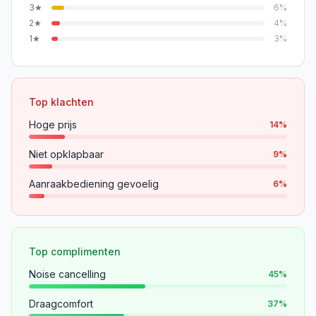
3
★
6
%
2
★
4
%
1
★
3
%
Top klachten
Hoge prijs
14
%
Niet opklapbaar
9
%
Aanraakbediening gevoelig
6
%
Top complimenten
Noise cancelling
45
%
Draagcomfort
37
%