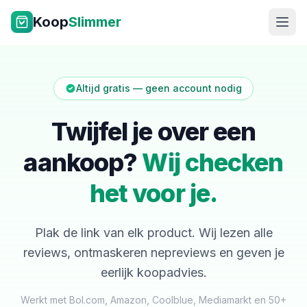
Ga naar inhoud
Koop
Slimmer
Altijd gratis — geen account nodig
Twijfel je over een
aankoop?
Wij checken
NL
|
EN
het voor je.
Plak de link van elk product. Wij lezen alle
reviews, ontmaskeren nepreviews en geven je
eerlijk koopadvies.
Werkt met Bol.com, Amazon, Coolblue, Mediamarkt en 50+