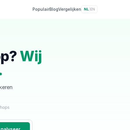
Populair
Blog
Vergelijken
NL
|
EN
op?
Wij
.
skeren
shops
nalyseer