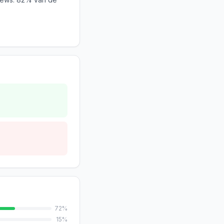
72
%
15
%