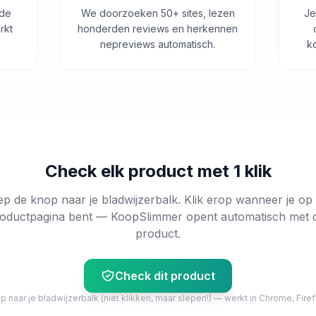
 de
We doorzoeken 50+ sites, lezen
Je
rkt
honderden reviews en herkennen
nepreviews automatisch.
k
Check elk product met 1 klik
ep de knop naar je bladwijzerbalk. Klik erop wanneer je op
oductpagina bent — KoopSlimmer opent automatisch met 
product.
Check dit product
 naar je bladwijzerbalk (niet klikken, maar slepen!) — werkt in Chrome, Firef