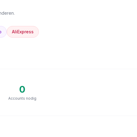
anderen.
p
AliExpress
0
Accounts nodig