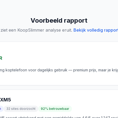
Voorbeeld rapport
 ziet een KoopSlimmer analyse eruit.
Bekijk volledig rappor
R
ing koptelefoon voor dagelijks gebruik — premium prijs, maar je krij
0XM5
n
32 sites doorzocht
92% betrouwbaar
 scoort uitstekend met een gemiddelde van 4.6/5 over 1.247 rev