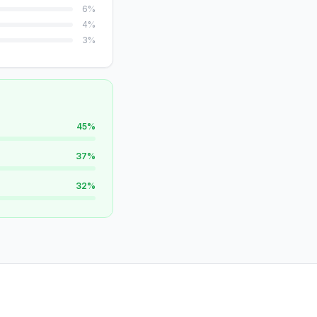
6
%
4
%
3
%
45
%
37
%
32
%