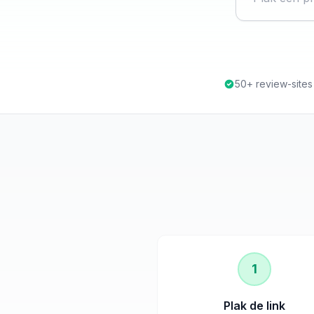
50+ review-site
1
Plak de link