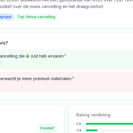
ositief over de noise cancelling en het draagcomfort.
eprijsd
Top: Noise cancelling
ers?
ncelling die ik ooit heb ervaren.”
verwacht je meer premium materialen.”
Rating verdeling
5
★
Positief
4
★