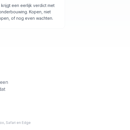
 krijgt een eerlijk verdict met
onderbouwing. Kopen, niet
open, of nog even wachten.
 een
dat
ox, Safari en Edge