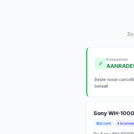
Zo
Koopadvies
✓
AANRADE
Beste noise cancell
betaalt.
Sony WH-100
Bol.com
4 bronne
De Sony WH-1000XM5