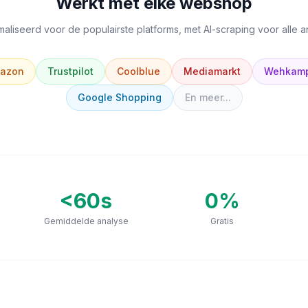
Werkt met elke webshop
aliseerd voor de populairste platforms, met AI-scraping voor alle 
azon
Trustpilot
Coolblue
Mediamarkt
Wehkam
Google Shopping
En meer...
<60s
0
%
Gemiddelde analyse
Gratis