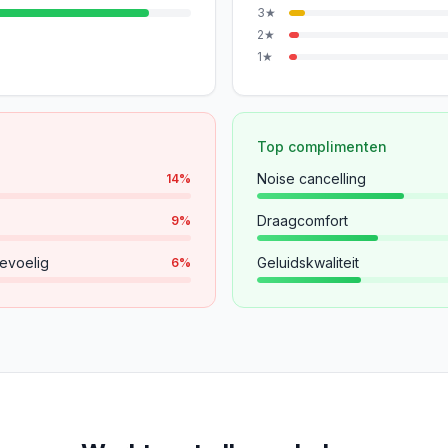
3
★
2
★
1
★
Top complimenten
Noise cancelling
14
%
Draagcomfort
9
%
evoelig
Geluidskwaliteit
6
%