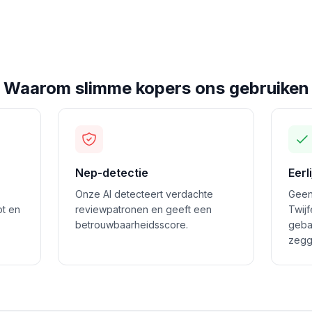
Waarom slimme kopers ons gebruiken
Nep-detectie
Eerl
Onze AI detecteert verdachte
Geen
ot en
reviewpatronen en geeft een
Twij
betrouwbaarheidsscore.
geba
zegg