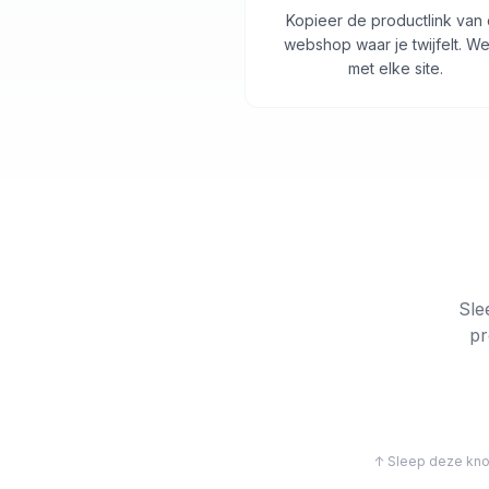
Kopieer de productlink van
webshop waar je twijfelt. We
met elke site.
Sle
pr
↑ Sleep deze knop