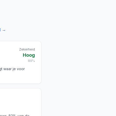
t →
Zekerheid
Hoog
89%
gt waar je voor
iews. 82% van de