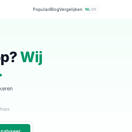
Populair
Blog
Vergelijken
NL
|
EN
op?
Wij
.
skeren
shops
nalyseer