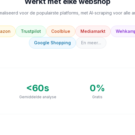
Werkt met elke webshop
aliseerd voor de populairste platforms, met AI-scraping voor alle 
azon
Trustpilot
Coolblue
Mediamarkt
Wehkam
Google Shopping
En meer...
<60s
0
%
Gemiddelde analyse
Gratis