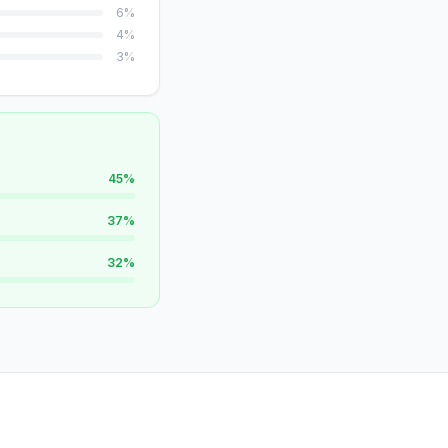
6
%
4
%
3
%
45
%
37
%
32
%