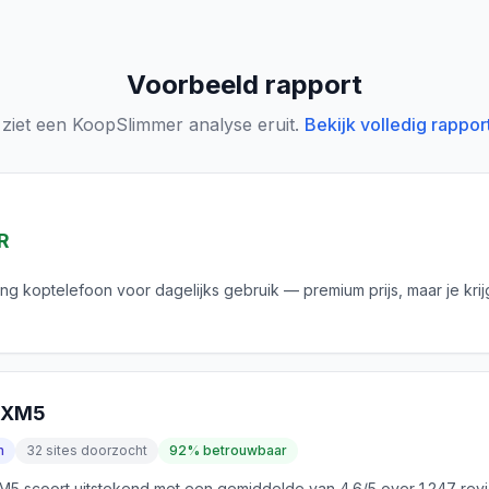
Voorbeeld rapport
 ziet een KoopSlimmer analyse eruit.
Bekijk volledig rappor
R
ing koptelefoon voor dagelijks gebruik — premium prijs, maar je krij
0XM5
n
32 sites doorzocht
92% betrouwbaar
 scoort uitstekend met een gemiddelde van 4.6/5 over 1.247 rev