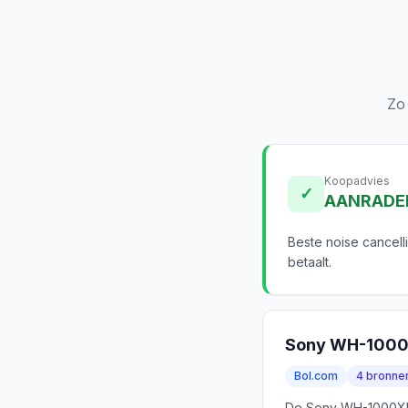
Zo
Koopadvies
✓
AANRADE
Beste noise cancell
betaalt.
Sony WH-100
Bol.com
4 bronne
De Sony WH-1000XM5