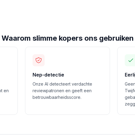
Waarom slimme kopers ons gebruiken
Nep-detectie
Eerl
Onze AI detecteert verdachte
Geen
ot en
reviewpatronen en geeft een
Twij
betrouwbaarheidsscore.
geba
zegg