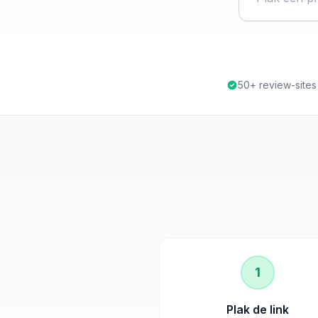
50+ review-site
1
Plak de link