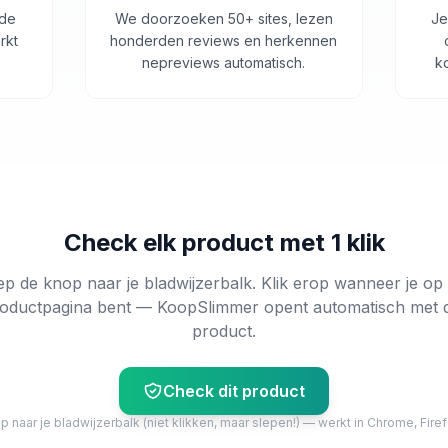
 de
We doorzoeken 50+ sites, lezen
Je
rkt
honderden reviews en herkennen
nepreviews automatisch.
k
Check elk product met 1 klik
ep de knop naar je bladwijzerbalk. Klik erop wanneer je op
oductpagina bent — KoopSlimmer opent automatisch met 
product.
Check dit product
 naar je bladwijzerbalk (niet klikken, maar slepen!) — werkt in Chrome, Firef