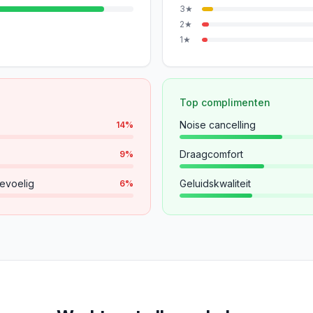
3
★
2
★
1
★
Top complimenten
Noise cancelling
14
%
Draagcomfort
9
%
evoelig
Geluidskwaliteit
6
%