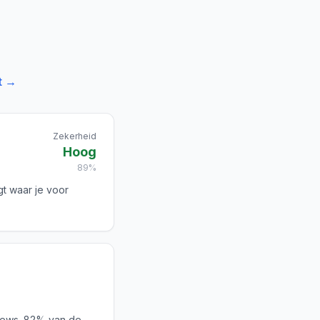
t →
Zekerheid
Hoog
89%
gt waar je voor
iews. 82% van de