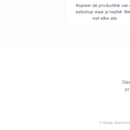
Kopieer de productlink van
webshop waar je twijfelt. We
met elke site.
Sle
pr
↑ Sleep deze knop