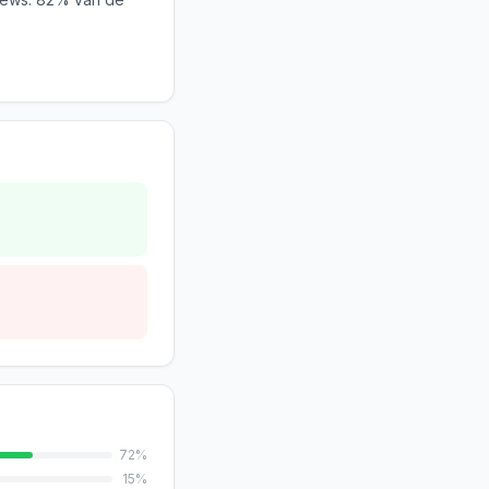
72
%
15
%