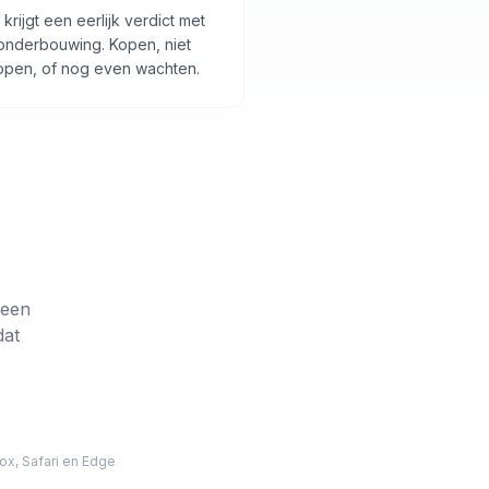
 krijgt een eerlijk verdict met
onderbouwing. Kopen, niet
open, of nog even wachten.
 een
dat
ox, Safari en Edge