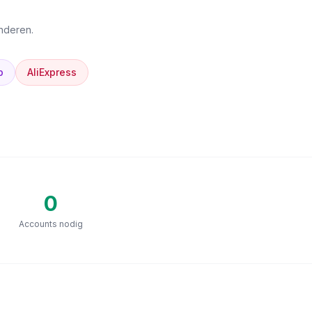
anderen.
p
AliExpress
0
Accounts nodig