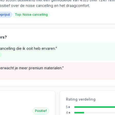
ositief over de noise cancelling en het draagcomfort.
eprijsd
Top: Noise cancelling
ers?
ncelling die ik ooit heb ervaren.”
verwacht je meer premium materialen.”
Rating verdeling
5
★
Positief
4
★