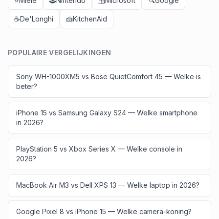
⭐
Miele
🕹️
Nintendo
🪟
Microsoft
🔍
Google
☕
De'Longhi
🍰
KitchenAid
POPULAIRE VERGELIJKINGEN
Sony WH-1000XM5 vs Bose QuietComfort 45 — Welke is
beter?
iPhone 15 vs Samsung Galaxy S24 — Welke smartphone
in 2026?
PlayStation 5 vs Xbox Series X — Welke console in
2026?
MacBook Air M3 vs Dell XPS 13 — Welke laptop in 2026?
Google Pixel 8 vs iPhone 15 — Welke camera-koning?