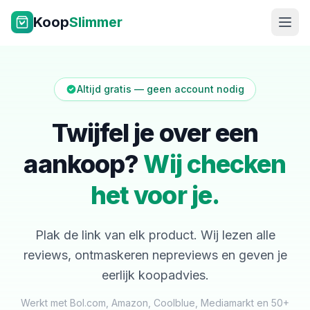
Ga naar inhoud
Koop
Slimmer
Altijd gratis — geen account nodig
Twijfel je over een
aankoop?
Wij checken
NL
|
EN
het voor je.
Plak de link van elk product. Wij lezen alle
reviews, ontmaskeren nepreviews en geven je
eerlijk koopadvies.
Werkt met Bol.com, Amazon, Coolblue, Mediamarkt en 50+