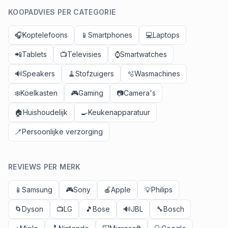
KOOPADVIES PER CATEGORIE
🎧
Koptelefoons
📱
Smartphones
💻
Laptops
📲
Tablets
📺
Televisies
⌚
Smartwatches
🔊
Speakers
🧹
Stofzuigers
🫧
Wasmachines
❄️
Koelkasten
🎮
Gaming
📷
Camera's
🏠
Huishoudelijk
🍳
Keukenapparatuur
🪥
Persoonlijke verzorging
REVIEWS PER MERK
📱
Samsung
🎮
Sony
🍎
Apple
💡
Philips
🌀
Dyson
📺
LG
🎵
Bose
🔊
JBL
🔧
Bosch