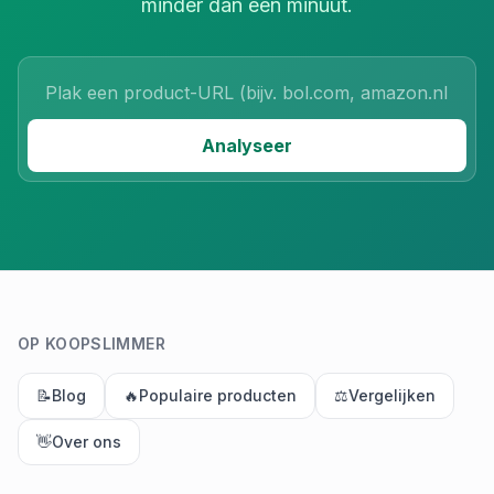
minder dan een minuut.
Product URL
Analyseer
OP KOOPSLIMMER
📝
Blog
🔥
Populaire producten
⚖️
Vergelijken
👋
Over ons