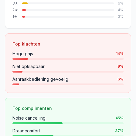
3
★
6
%
2
★
4
%
1
★
3
%
Top klachten
Hoge prijs
14
%
Niet opklapbaar
9
%
Aanraakbediening gevoelig
6
%
Top complimenten
Noise cancelling
45
%
Draagcomfort
37
%