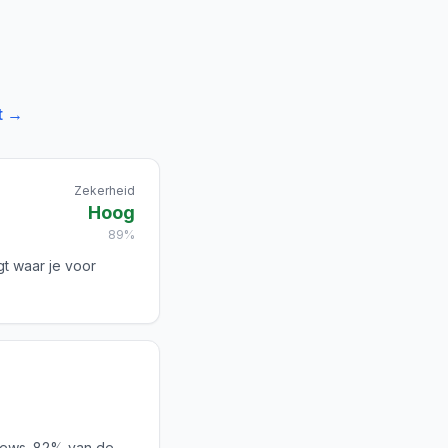
t →
Zekerheid
Hoog
89%
gt waar je voor
iews. 82% van de