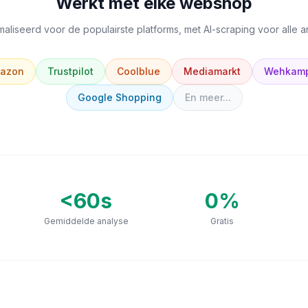
Werkt met elke webshop
aliseerd voor de populairste platforms, met AI-scraping voor alle 
azon
Trustpilot
Coolblue
Mediamarkt
Wehkam
Google Shopping
En meer...
<60s
0
%
Gemiddelde analyse
Gratis