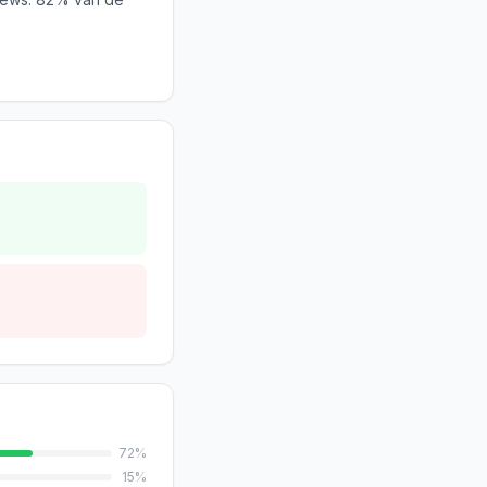
72
%
15
%