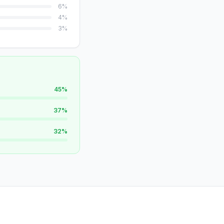
6
%
4
%
3
%
45
%
37
%
32
%