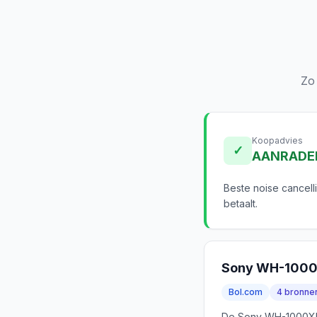
Zo
Koopadvies
✓
AANRADE
Beste noise cancell
betaalt.
Sony WH-100
Bol.com
4 bronne
De Sony WH-1000XM5