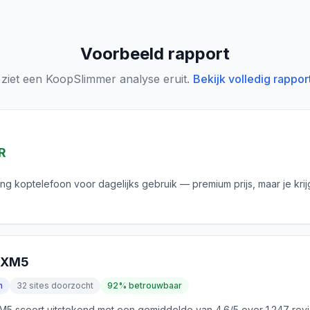
Voorbeeld rapport
 ziet een KoopSlimmer analyse eruit.
Bekijk volledig rappor
R
ing koptelefoon voor dagelijks gebruik — premium prijs, maar je krij
0XM5
n
32 sites doorzocht
92% betrouwbaar
 scoort uitstekend met een gemiddelde van 4.6/5 over 1.247 rev