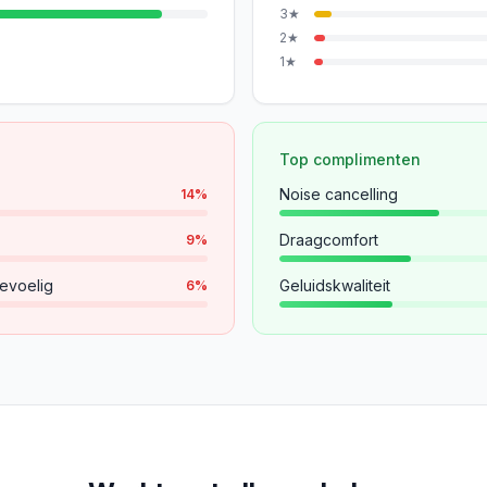
3
★
2
★
1
★
Top complimenten
Noise cancelling
14
%
Draagcomfort
9
%
evoelig
Geluidskwaliteit
6
%