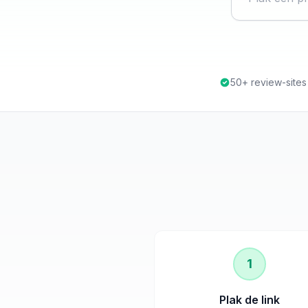
50+ review-site
1
Plak de link