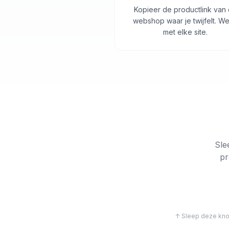
Kopieer de productlink van
webshop waar je twijfelt. We
met elke site.
Sle
pr
↑ Sleep deze knop