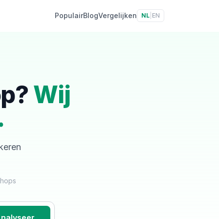
Populair
Blog
Vergelijken
NL
|
EN
op?
Wij
.
skeren
shops
nalyseer