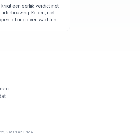
 krijgt een eerlijk verdict met
onderbouwing. Kopen, niet
open, of nog even wachten.
 een
dat
ox, Safari en Edge