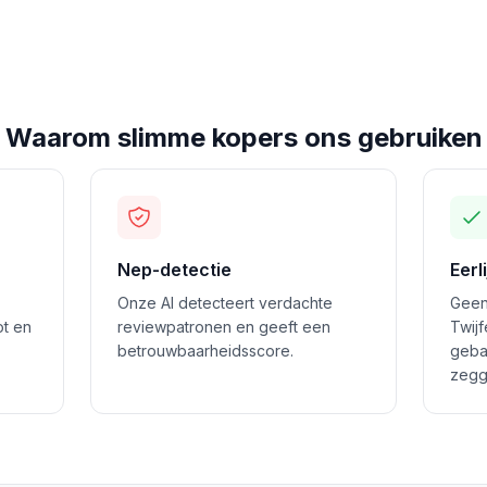
Waarom slimme kopers ons gebruiken
Nep-detectie
Eerl
Onze AI detecteert verdachte
Geen
ot en
reviewpatronen en geeft een
Twij
betrouwbaarheidsscore.
geba
zegg