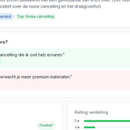
ositief over de noise cancelling en het draagcomfort.
eprijsd
Top: Noise cancelling
ers?
ncelling die ik ooit heb ervaren.”
verwacht je meer premium materialen.”
Rating verdeling
5
★
Positief
4
★