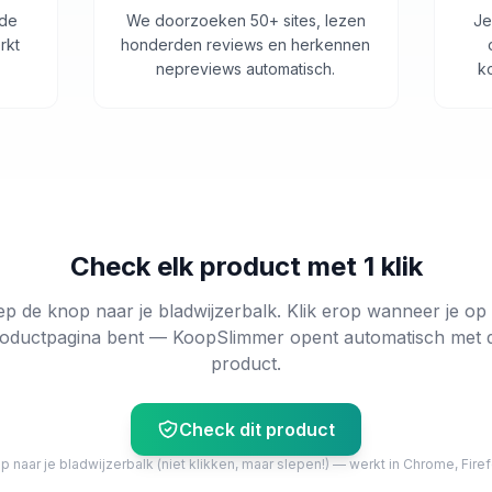
 de
We doorzoeken 50+ sites, lezen
Je
rkt
honderden reviews en herkennen
nepreviews automatisch.
k
Check elk product met 1 klik
ep de knop naar je bladwijzerbalk. Klik erop wanneer je op
oductpagina bent — KoopSlimmer opent automatisch met 
product.
Check dit product
 naar je bladwijzerbalk (niet klikken, maar slepen!) — werkt in Chrome, Firef