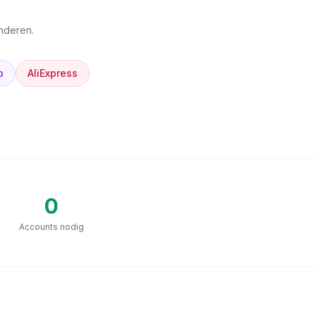
anderen.
p
AliExpress
0
Accounts nodig