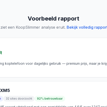
Voorbeeld rapport
 ziet een KoopSlimmer analyse eruit.
Bekijk volledig rappor
R
ing koptelefoon voor dagelijks gebruik — premium prijs, maar je krij
0XM5
n
32 sites doorzocht
92% betrouwbaar
 scoort uitstekend met een gemiddelde van 4.6/5 over 1.247 rev