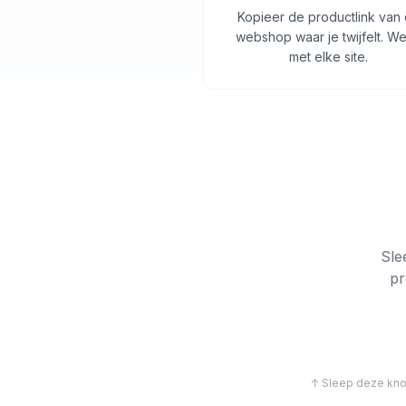
Kopieer de productlink van
webshop waar je twijfelt. We
met elke site.
Sle
pr
↑ Sleep deze knop