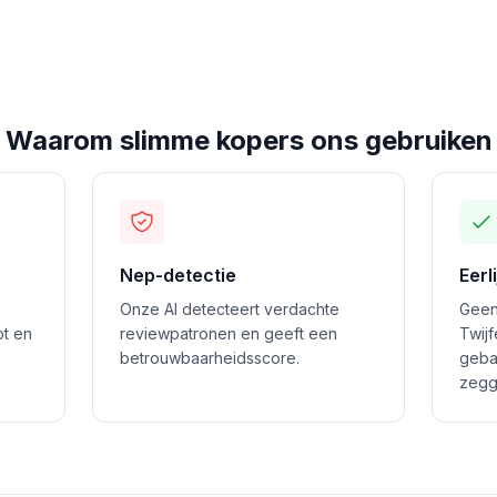
Waarom slimme kopers ons gebruiken
Nep-detectie
Eerl
Onze AI detecteert verdachte
Geen
ot en
reviewpatronen en geeft een
Twij
betrouwbaarheidsscore.
geba
zegg