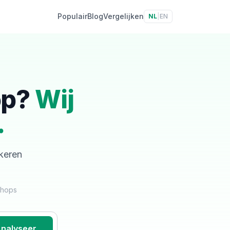
Populair
Blog
Vergelijken
NL
|
EN
op?
Wij
.
skeren
shops
nalyseer