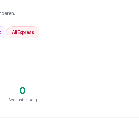
anderen.
p
AliExpress
0
Accounts nodig