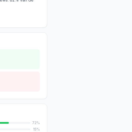
72
%
15
%