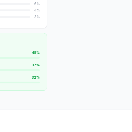
6
%
4
%
3
%
45
%
37
%
32
%