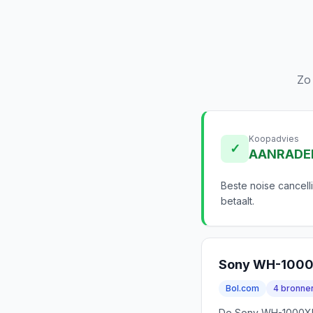
Zo
Koopadvies
✓
AANRADE
Beste noise cancell
betaalt.
Sony WH-100
Bol.com
4 bronne
De Sony WH-1000XM5