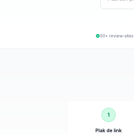
50+ review-site
1
Plak de link