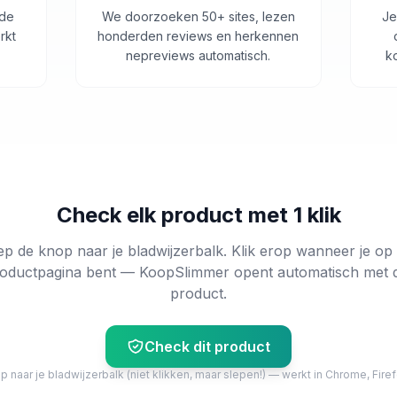
 de
We doorzoeken 50+ sites, lezen
Je
rkt
honderden reviews en herkennen
nepreviews automatisch.
k
Check elk product met 1 klik
ep de knop naar je bladwijzerbalk. Klik erop wanneer je op
oductpagina bent — KoopSlimmer opent automatisch met 
product.
Check dit product
 naar je bladwijzerbalk (niet klikken, maar slepen!) — werkt in Chrome, Firef