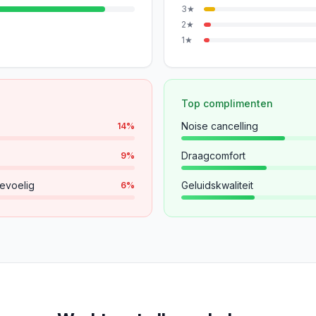
3
★
2
★
1
★
Top complimenten
Noise cancelling
14
%
Draagcomfort
9
%
evoelig
Geluidskwaliteit
6
%