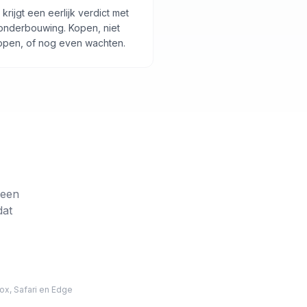
 krijgt een eerlijk verdict met
onderbouwing. Kopen, niet
open, of nog even wachten.
 een
dat
ox, Safari en Edge