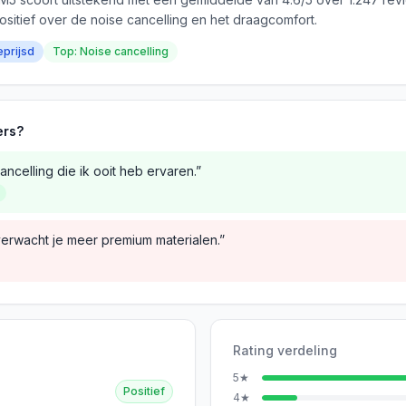
ositief over de noise cancelling en het draagcomfort.
eprijsd
Top: Noise cancelling
ers?
ncelling die ik ooit heb ervaren.”
verwacht je meer premium materialen.”
Rating verdeling
5
★
Positief
4
★