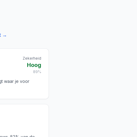
t →
Zekerheid
Hoog
89%
gt waar je voor
iews. 82% van de