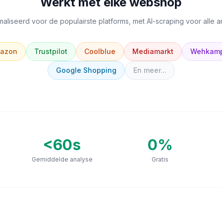
Werkt met elke webshop
aliseerd voor de populairste platforms, met AI-scraping voor alle 
azon
Trustpilot
Coolblue
Mediamarkt
Wehkam
Google Shopping
En meer...
<60s
0
%
Gemiddelde analyse
Gratis