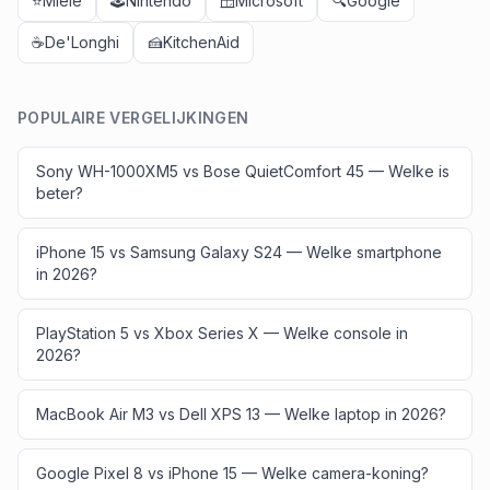
⭐
Miele
🕹️
Nintendo
🪟
Microsoft
🔍
Google
☕
De'Longhi
🍰
KitchenAid
POPULAIRE VERGELIJKINGEN
Sony WH-1000XM5 vs Bose QuietComfort 45 — Welke is
beter?
iPhone 15 vs Samsung Galaxy S24 — Welke smartphone
in 2026?
PlayStation 5 vs Xbox Series X — Welke console in
2026?
MacBook Air M3 vs Dell XPS 13 — Welke laptop in 2026?
Google Pixel 8 vs iPhone 15 — Welke camera-koning?