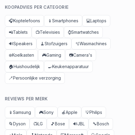
KOOPADVIES PER CATEGORIE
🎧
Koptelefoons
📱
Smartphones
💻
Laptops
📲
Tablets
📺
Televisies
⌚
Smartwatches
🔊
Speakers
🧹
Stofzuigers
🫧
Wasmachines
❄️
Koelkasten
🎮
Gaming
📷
Camera's
🏠
Huishoudelijk
🍳
Keukenapparatuur
🪥
Persoonlijke verzorging
REVIEWS PER MERK
📱
Samsung
🎮
Sony
🍎
Apple
💡
Philips
🌀
Dyson
📺
LG
🎵
Bose
🔊
JBL
🔧
Bosch