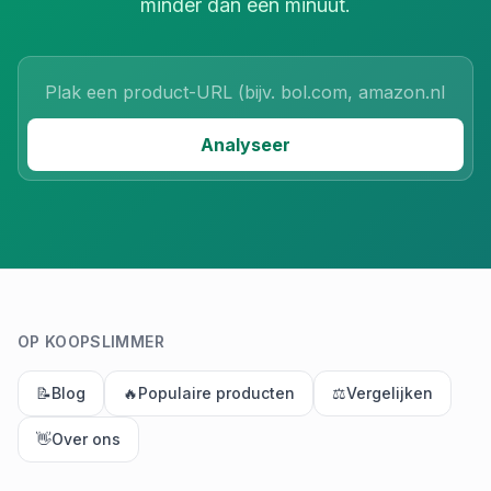
minder dan een minuut.
Product URL
Analyseer
OP KOOPSLIMMER
📝
Blog
🔥
Populaire producten
⚖️
Vergelijken
👋
Over ons