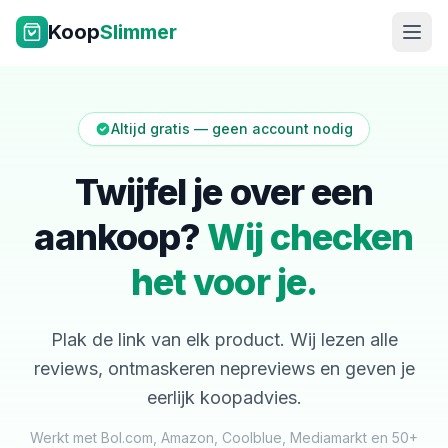
Ga naar inhoud
Koop
Slimmer
Altijd gratis — geen account nodig
Twijfel je over een
aankoop?
Wij checken
NL
|
EN
het voor je.
Plak de link van elk product. Wij lezen alle
reviews, ontmaskeren nepreviews en geven je
eerlijk koopadvies.
Werkt met Bol.com, Amazon, Coolblue, Mediamarkt en 50+