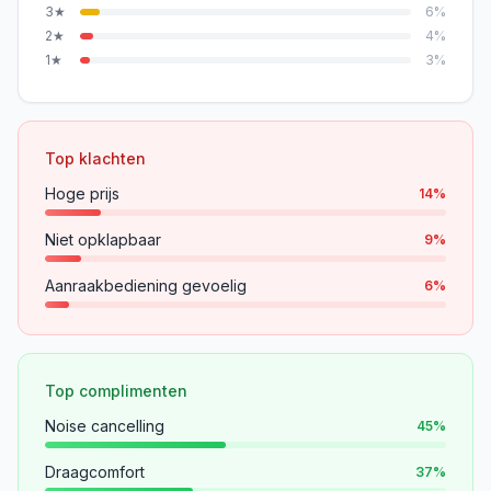
3
★
6
%
2
★
4
%
1
★
3
%
Top klachten
Hoge prijs
14
%
Niet opklapbaar
9
%
Aanraakbediening gevoelig
6
%
Top complimenten
Noise cancelling
45
%
Draagcomfort
37
%