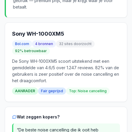
gebruik — premium prijs, maar je krijgt waar je voor
betaalt.
Sony WH-1000XM5
Bol.com
4 bronnen
32 sites doorzocht
92% betrouwbaar
De Sony WH-1000XM5 scoort uitstekend met een
gemiddelde van 4.6/5 over 1.247 reviews. 82% van de
gebruikers is zeer positief over de noise cancelling en
het draagcomfort.
AANRADER
Fair geprijsd
Top: Noise cancelling
Wat zeggen kopers?
“De beste noise cancelling die ik ooit heb